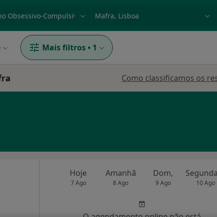
dade, doença ou nome
p. ex. Lisboa
e
Mais filtros
•
1
fra
Como classificamos os re
Hoje
Amanhã
Dom,
7 Ago
8 Ago
9 Ago
10 Ago
O agendamento online não está