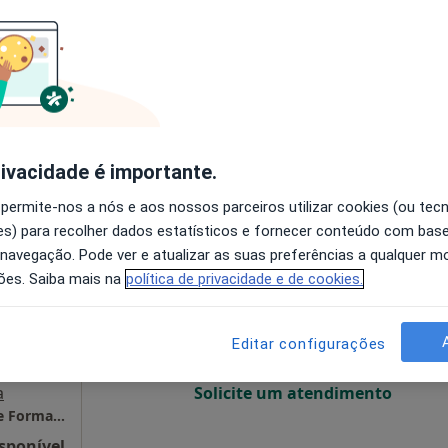
disponível
Solicite um atendimento
baniz. Infantado, Loures
•
Mapa
rivacidade é importante.
65 €
 permite-nos a nós e aos nossos parceiros utilizar cookies (ou tec
s) para recolher dados estatísticos e fornecer conteúdo com bas
ella
Hoje
Amanhã
Dom,
 navegação. Pode ver e atualizar as suas preferências a qualquer 
7 Ago
8 Ago
9 Ago
10 Ago
ões. Saiba mais na
política de privacidade e de cookies.
O agendamento online não está
Editar configurações
disponível
a
Solicite um atendimento
Dra. Danielle Capella - Psicologia, Coaching e Formações - Torres Vedras | Lisboa | Online
sponível