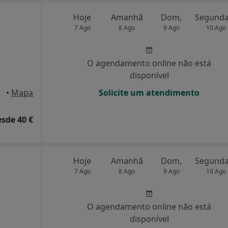
Hoje
Amanhã
Dom,
7 Ago
8 Ago
9 Ago
10 Ago
O agendamento online não está
disponível
•
Mapa
Solicite um atendimento
esde 40 €
Hoje
Amanhã
Dom,
7 Ago
8 Ago
9 Ago
10 Ago
O agendamento online não está
disponível