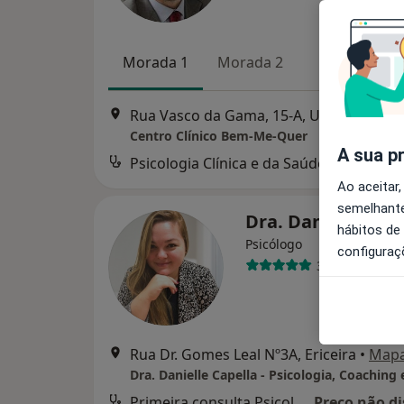
Morada 1
Morada 2
Rua Vasco da Gama, 15-A, Ur
Centro Clínico Bem-Me-Quer
A sua p
Psicologia Clínica e da Saúde
Ao aceitar,
semelhante
Dra. Danielle Cap
hábitos de
Psicólogo
configuraç
3 opiniões
Rua Dr. Gomes Leal Nº3A, Ericeira
•
Map
Primeira consulta Psicologia
Preço não di