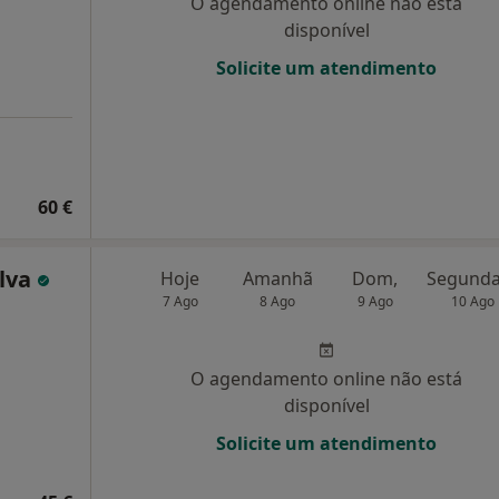
O agendamento online não está
disponível
Solicite um atendimento
60 €
ilva
Hoje
Amanhã
Dom,
7 Ago
8 Ago
9 Ago
10 Ago
O agendamento online não está
disponível
Solicite um atendimento