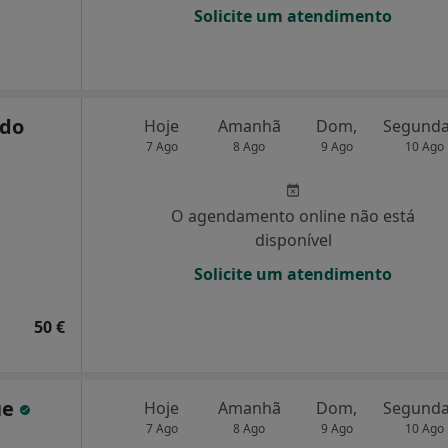
Solicite um atendimento
edo
Hoje
Amanhã
Dom,
7 Ago
8 Ago
9 Ago
10 Ago
O agendamento online não está
disponível
Solicite um atendimento
50 €
ue
Hoje
Amanhã
Dom,
7 Ago
8 Ago
9 Ago
10 Ago