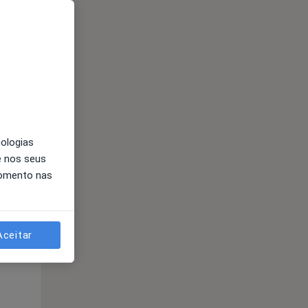
nologias
e nos seus
Segunda-feira
Ter,
Qua
Qui,
momento nas
11 Ago
12 Ago
13 Ago
Aceitar