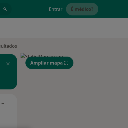
Entrar
É médico?
sultados
Ampliar mapa
Segunda-feira
Ter,
Qua
Qui,
11 Ago
12 Ago
13 Ago