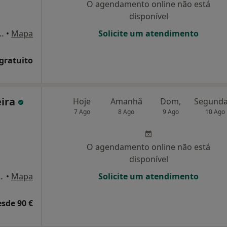
O agendamento online não está
disponível
s 10 C 2560-333 Torres Vedras , Torres Vedras
•
Mapa
Solicite um atendimento
 gratuito
eira
Hoje
Amanhã
Dom,
7 Ago
8 Ago
9 Ago
10 Ago
O agendamento online não está
disponível
ºandar, Torres Vedras
•
Mapa
Solicite um atendimento
esde 90 €