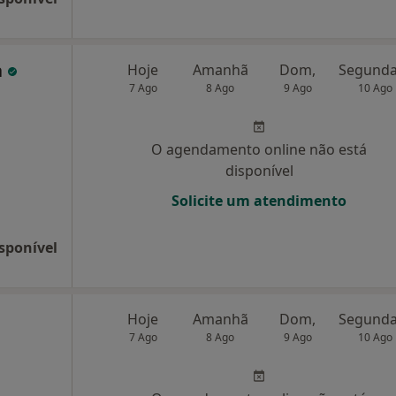
a
Hoje
Amanhã
Dom,
7 Ago
8 Ago
9 Ago
10 Ago
O agendamento online não está
disponível
Solicite um atendimento
sponível
Hoje
Amanhã
Dom,
7 Ago
8 Ago
9 Ago
10 Ago