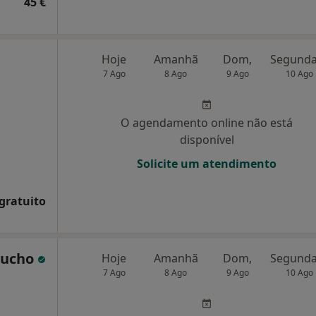
45 €
Hoje
Amanhã
Dom,
7 Ago
8 Ago
9 Ago
10 Ago
O agendamento online não está
disponível
Solicite um atendimento
 gratuito
rucho
Hoje
Amanhã
Dom,
7 Ago
8 Ago
9 Ago
10 Ago