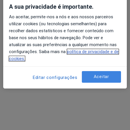
A sua privacidade é importante.
Esse especialista não oferece agendamento online para esse endereço.
Ao aceitar, permite-nos a nós e aos nossos parceiros
Solicite um atendimento
utilizar cookies (ou tecnologias semelhantes) para
recolher dados estatísticos e fornecer conteúdo com
base nos seus hábitos de navegação. Pode ver e
atualizar as suas preferências a qualquer momento nas
configurações. Saiba mais na
política de privacidade e de
cookies.
Aceitar
Editar configurações
Dr. José Luis Nunes de Almeida José Luis
Nunes
Psiquiatra
1 opinião
Morada 1
Morada 2