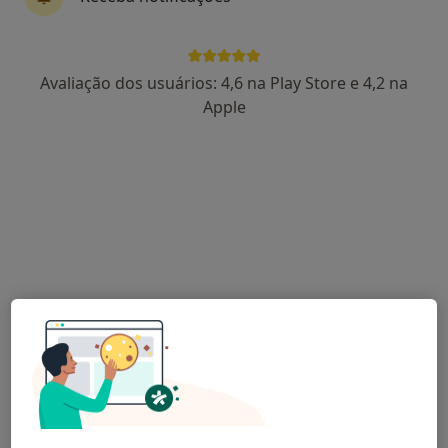
238 opiniões
R. de Santo António Lt. 48, R/C, Viseu
•
Mapa
JS Clínica Médica
Avaliação dos usuários: 4,6 na Play Store e 4,2 na
Esse especialista não oferece agendamento online para esse endereço.
Apple
Solicite um atendimento
Dr. Carlos Simões de Carvalho
Psiquiatra
Rua 5 de Outubro 183, Viseu
•
Mapa
Casa de Saúde São Mateus