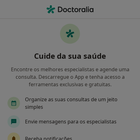
Men
Psiquiatra • Viseu, Viseu
Filters
Mapa
Psiquiatras em Viseu
Cuide da sua saúde
Como classificamos os resultados
Encontre os melhores especialistas e agende uma
consulta. Descarregue o App e tenha acesso a
ferramentas exclusivas e gratuitas.
Organize as suas consultas de um jeito
simples
Envie mensagens para os especialistas
Dr. Pedro Oliveira
Psiquiatra
Receba notificações