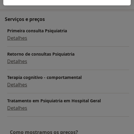
Serviços e preços
Primeira consulta Psiquiatria
Detalhes
Retorno de consultas Psiquiatria
Detalhes
Terapia cognitivo - comportamental
Detalhes
Tratamento em Psiquiatria em Hospital Geral
Detalhes
Como mostramos os preços?