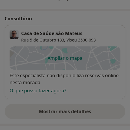
Consultório
Casa de Saúde São Mateus
Rua 5 de Outubro 183,
Viseu
3500-093
Ampliar o mapa
abre num novo separador
Disponibilidade
Este especialista não disponibiliza reservas online
nesta morada
O que posso fazer agora?
Mostrar mais detalhes
sobre o endereço