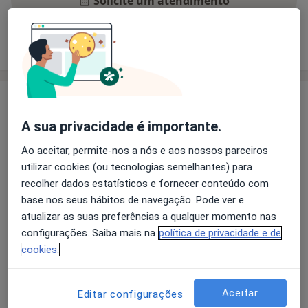
Solicite um atendimento
Experiência
Preços
Consultórios
Opiniões
Experiência
Experiência no tratamento da Depressão, Ansiedade
A sua privacidade é importante.
nas suas varias tipologias, Psicoses, Comportamentos
Ao aceitar, permite-nos a nós e aos nossos parceiros
Aditivos, Suicidologia, Psiquiatria de Ligação.
utilizar cookies (ou tecnologias semelhantes) para
Formação em Terapia Cognitivo- Comportamental
recolher dados estatísticos e fornecer conteúdo com
Principais doenças tratadas
base nos seus hábitos de navegação. Pode ver e
Transtorno Bipolar
Transtornos Psicóticos
atualizar as suas preferências a qualquer momento nas
configurações. Saiba mais na
política de privacidade e de
Transtorno De Pânico
Transtornos Da Ansiedade
cookies.
a11y_sr_more_diseases
Transtornos Fóbicos
+3
Aceitar
Editar configurações
Mostrar mais detalhes
sobre a experiência