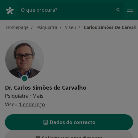
Men
O que procura?
Homepage
Psiquiatra
Viseu
Carlos Simões De Carval
Dr.
Carlos Simões de Carvalho
sobre as especializações
Psiquiatra
·
Mais
Viseu
1 endereço
Dados do contacto