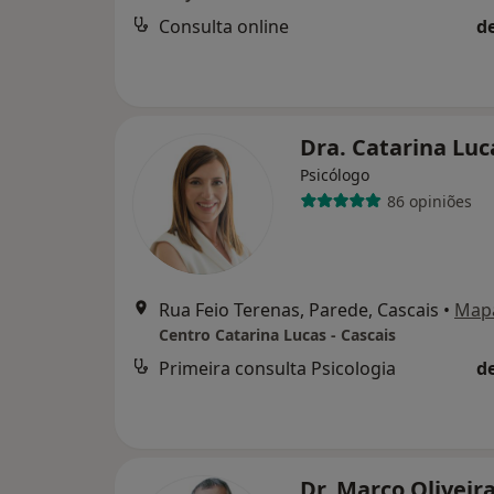
Consulta online
d
Dra. Catarina Lu
Psicólogo
86 opiniões
Rua Feio Terenas, Parede, Cascais
•
Map
Centro Catarina Lucas - Cascais
Primeira consulta Psicologia
d
Dr. Marco Oliveir