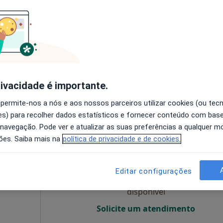
O agendamento online não está
disponível
, R/C - São Pedro do Estoril, Estoril
•
Mapa
Solicite um atendimento
65 €
rivacidade é importante.
 permite-nos a nós e aos nossos parceiros utilizar cookies (ou tec
s) para recolher dados estatísticos e fornecer conteúdo com bas
 navegação. Pode ver e atualizar as suas preferências a qualquer 
eia
Hoje
Amanhã
Dom,
ões. Saiba mais na
política de privacidade e de cookies.
7 Ago
8 Ago
9 Ago
10 Ago
nativo
Editar configurações
O agendamento online não está
disponível
Solicite um atendimento