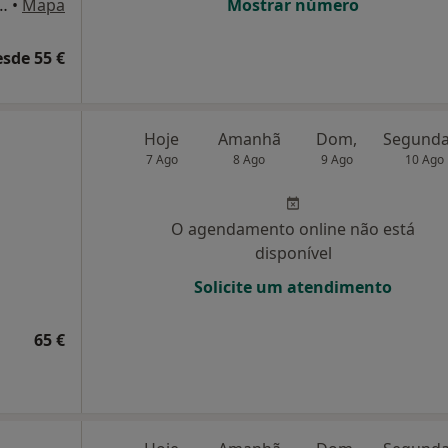
a de Portugal, 63 A Quinta de São Gonçalo, Carcavelos
•
Mapa
Mostrar número
esde 55 €
Hoje
Amanhã
Dom,
7 Ago
8 Ago
9 Ago
10 Ago
O agendamento online não está
disponível
Solicite um atendimento
65 €