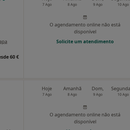
7 Ago
8 Ago
9 Ago
10 Ago
O agendamento online não está
disponível
apa
Solicite um atendimento
esde 60 €
Hoje
Amanhã
Dom,
7 Ago
8 Ago
9 Ago
10 Ago
O agendamento online não está
disponível