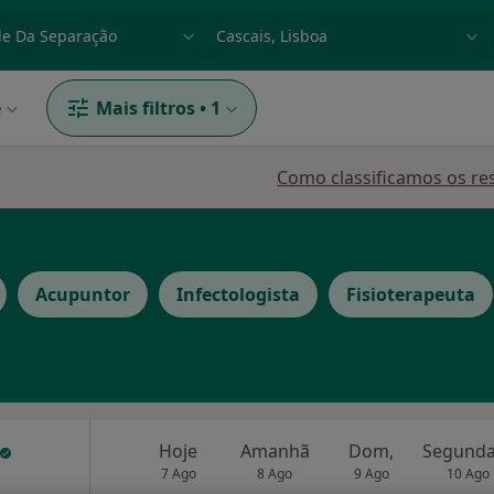
dade, doença ou nome
p. ex. Lisboa
e
Mais filtros
•
1
Como classificamos os re
Acupuntor
Infectologista
Fisioterapeuta
Hoje
Amanhã
Dom,
7 Ago
8 Ago
9 Ago
10 Ago