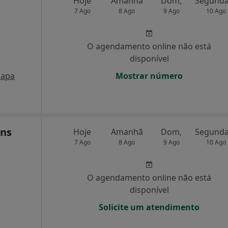
Hoje
Amanhã
Dom,
7 Ago
8 Ago
9 Ago
10 Ago
O agendamento online não está
disponível
apa
Mostrar número
ins
Hoje
Amanhã
Dom,
7 Ago
8 Ago
9 Ago
10 Ago
O agendamento online não está
disponível
Solicite um atendimento