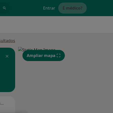
Entrar
É médico?
sultados
Ampliar mapa
Segunda-feira
Ter,
Qua
Qui,
11 Ago
12 Ago
13 Ago