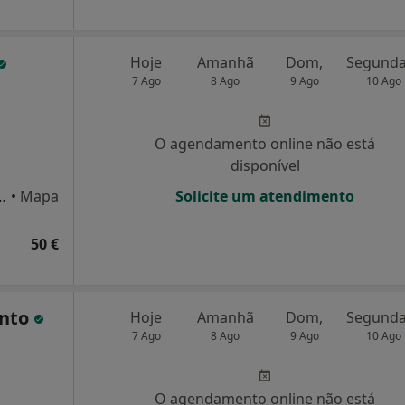
Hoje
Amanhã
Dom,
7 Ago
8 Ago
9 Ago
10 Ago
O agendamento online não está
disponível
andar, Parede, Cascais, Lisboa
•
Mapa
Solicite um atendimento
50 €
into
Hoje
Amanhã
Dom,
7 Ago
8 Ago
9 Ago
10 Ago
O agendamento online não está