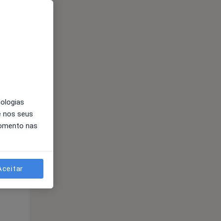
nologias
e nos seus
momento nas
Segunda-feira
Ter,
Qua
Qui,
11 Ago
12 Ago
13 Ago
Aceitar