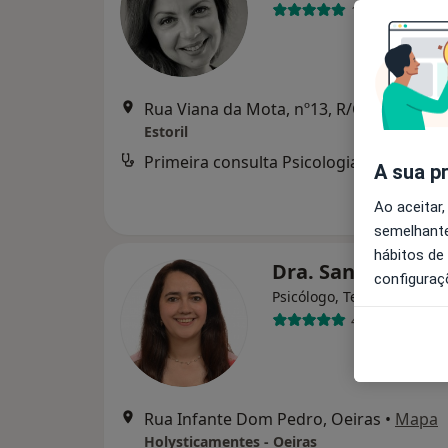
102 opiniões
Rua Viana da Mota, nº13
Estoril
Primeira consulta Psicologia
A sua p
Ao aceitar,
semelhante
hábitos de
Dra. Sandra Corr
configuraç
Psicólogo, Terapeuta alter
44 opiniões
Rua Infante Dom Pedro, Oeiras
•
Mapa
Holysticamentes - Oeiras