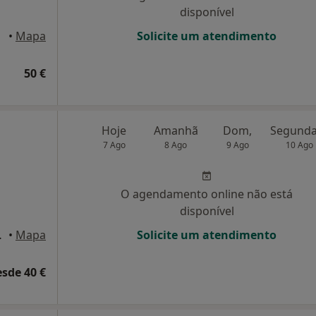
disponível
velos
•
Mapa
Solicite um atendimento
50 €
Hoje
Amanhã
Dom,
7 Ago
8 Ago
9 Ago
10 Ago
O agendamento online não está
disponível
ºDto, Oeiras
•
Mapa
Solicite um atendimento
esde 40 €