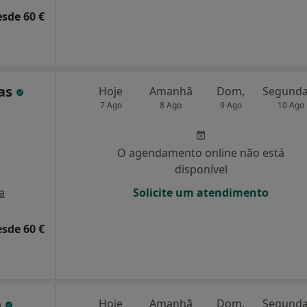
esde 60 €
cas
Hoje
Amanhã
Dom,
7 Ago
8 Ago
9 Ago
10 Ago
O agendamento online não está
disponível
a
Solicite um atendimento
esde 60 €
a
Hoje
Amanhã
Dom,