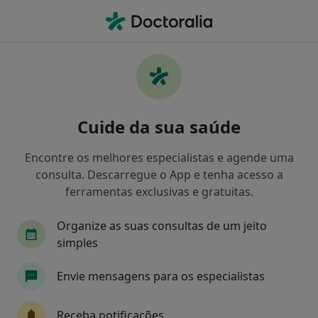
Men
Terapeuta Alternativo • Cascais, Lisboa
Filters
Mapa
Especialistas em terapias complementares
Cuide da sua saúde
e alternativas em Cascais
Como classificamos os resultados
Encontre os melhores especialistas e agende uma
consulta. Descarregue o App e tenha acesso a
ferramentas exclusivas e gratuitas.
Organize as suas consultas de um jeito
simples
Envie mensagens para os especialistas
Dra. Sandra Correia
Receba notificações
Terapeuta alternativo, Psicólogo