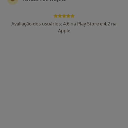
44 opiniões
Morada 1
Morada 2
Avaliação dos usuários: 4,6 na Play Store e 4,2 na
Apple
Rua Infante Dom Pedro, Oeiras
•
Mapa
Holysticamentes - Oeiras
Consulta online
desde 60 €
Esse especialista não oferece agendamento online para esse endereço.
Solicite um atendimento
Especialistas disponíveis
Estes especialistas encontram-se fora de Cascais,
Lisboa, em áreas próximas à sua busca.