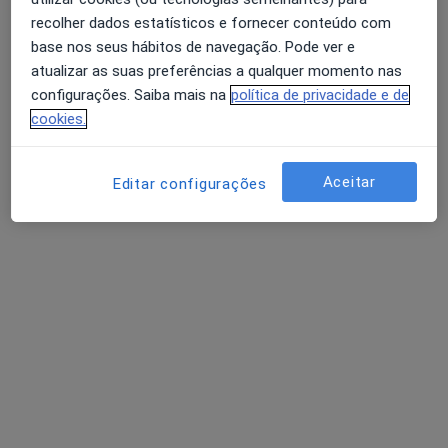
Solicite um atendimento
recolher dados estatísticos e fornecer conteúdo com
base nos seus hábitos de navegação. Pode ver e
atualizar as suas preferências a qualquer momento nas
configurações. Saiba mais na
política de privacidade e de
Outros especialistas na sua área
cookies.
De momento, não há vagas disponíveis. Volte mais
tarde para ver se há novas vagas.
Aceitar
Editar configurações
Alexandra Gonçalves
Terapeuta alternativo, Osteopata
76 opiniões