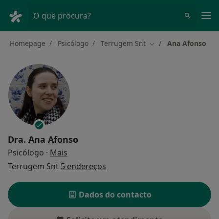
Men
O que procura?
Homepage
Psicólogo
Terrugem Snt
Ana Afonso
Mudar de cidade
Dra.
Ana Afonso
sobre as especializações
Psicólogo
·
Mais
Terrugem Snt
5 endereços
Dados do contacto