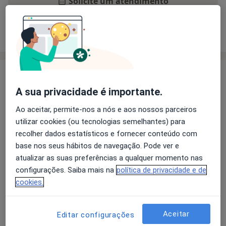
Solicite um atendimento
Experiência
Preços
Consultórios
Opiniões
Experiência
Consultas em Psicologia Clínica
A sua privacidade é importante.
Mestrado em Psicologia Clínica Sistémica
Ao aceitar, permite-nos a nós e aos nossos parceiros
Pós Graduação em Terapia de Casal e Sexologia Clínica
utilizar cookies (ou tecnologias semelhantes) para
Principais doenças tratadas
recolher dados estatísticos e fornecer conteúdo com
base nos seus hábitos de navegação. Pode ver e
Transtornos Da Ansiedade
atualizar as suas preferências a qualquer momento nas
Ansiedade Da Separação
configurações. Saiba mais na
política de privacidade e de
Transtorno Da Falta De Atenção Com Hiperatividade
cookies.
a11y
Transtornos De Estresse
Depressão Pós-Parto
+3
Pacientes que trato
Aceitar
Editar configurações