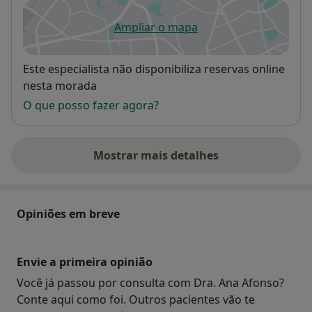
Ampliar o mapa
abre num novo separador
Disponibilidade
Este especialista não disponibiliza reservas online
nesta morada
O que posso fazer agora?
Mostrar mais detalhes
sobre o endereço
Opiniões em breve
Envie a primeira opinião
Você já passou por consulta com Dra. Ana Afonso?
Conte aqui como foi. Outros pacientes vão te