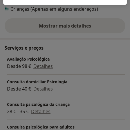
Adultos (Apenas em alguns endereços)
Crianças (Apenas em alguns endereços)
Mostrar mais detalhes
sobre a experiência
Serviços e preços
Avaliação Psicológica
Desde 98 €
Detalhes
Consulta domiciliar Psicologia
Desde 40 €
Detalhes
Consulta psicológica da criança
28 € - 35 €
Detalhes
Consulta psicológica para adultos