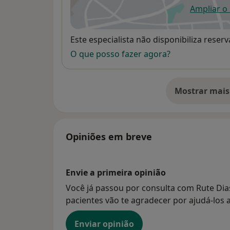
Ampliar o
ab
Disponibilidade
Este especialista não disponibiliza rese
O que posso fazer agora?
Mostrar mais
so
Opiniões em breve
Envie a primeira opinião
Você já passou por consulta com Rute Dia
pacientes vão te agradecer por ajudá-los a
Enviar opinião