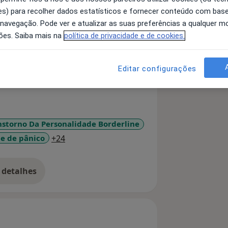
s) para recolher dados estatísticos e fornecer conteúdo com bas
 navegação. Pode ver e atualizar as suas preferências a qualquer 
ões. Saiba mais na
política de privacidade e de cookies.
cologia da Universidade do Minho,
Editar configurações
versitário São João (CHUSJ) no
lescência
anças e adolescentes
nstorno Da Personalidade Borderline
a11y_sr_more_diseases
e de pânico
+24
 Aberta à Saúde Mental” – realizado
 detalhes
bre a experiência