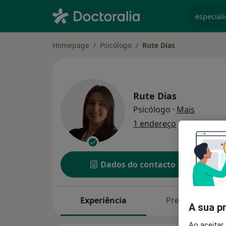
especiali
Homepage
Psicólogo
Rute Dias
Rute Dias
sobre as
Psicólogo
·
Mais
1 endereço
Dados do contacto
Experiência
Preços
A sua p
Ao aceitar,