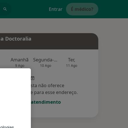
Entrar
É médico?
a Doctoralia
Amanhã
Segunda-feira
Ter,
Qua
Qui,
9 Ago
10 Ago
11 Ago
12 Ago
13 Ag
Esse especialista não oferece
amento online para esse endereço.
Solicite um atendimento
nologias