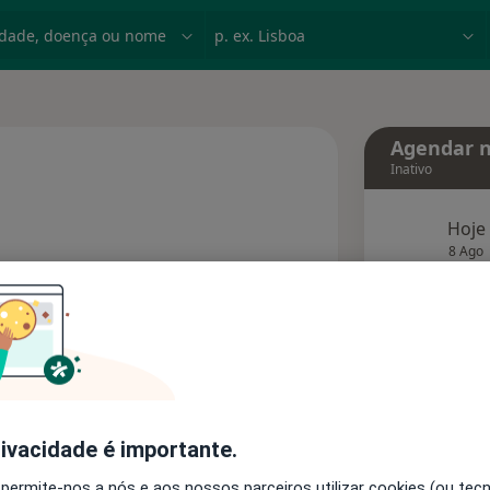
dade, doença ou nome
p. ex. Lisboa
Agendar n
Inativo
Hoje
 especializações
8 Ago
agend
Solicite um atendimento
Consultórios
Opiniões
rivacidade é importante.
 permite-nos a nós e aos nossos parceiros utilizar cookies (ou tec