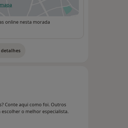
 mapa
re num novo separador
rvas online nesta morada
 detalhes
bre o endereço
s? Conte aqui como foi. Outros
 escolher o melhor especialista.