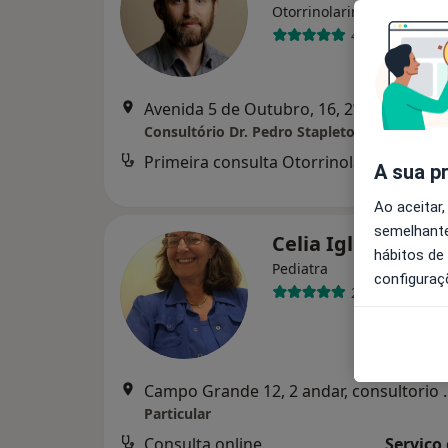
Otorrinolaringologista
40 opiniões
Avenida 5 de Outubro, 16, 2ºD
Consultório Dr. Pedro Stapleton-Garcia
Primeira consulta Otorrinolaringologia
des
A sua p
Ao aceitar,
semelhante
Celia Iglesias Ne
hábitos de
Pediatra
configuraç
2 opiniões
Campo Grande 12, 2
Particular
Consulta online
Serviço