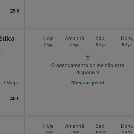
25 €
Médica
Hoje
Amanhã
Sáb,
Dom,
6 Ago
7 Ago
8 Ago
9 Ago
l,
O agendamento online não está
disponível
 6, Sala 606, Lisboa
•
Mapa
Mostrar perfil
40 €
Hoje
Amanhã
Sáb,
Dom,
6 Ago
7 Ago
8 Ago
9 Ago