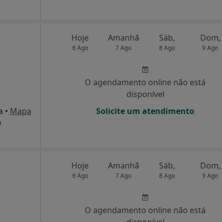
Hoje
Amanhã
Sáb,
Dom,
6 Ago
7 Ago
8 Ago
9 Ago
O agendamento online não está
disponível
a
•
Mapa
Solicite um atendimento
a
Hoje
Amanhã
Sáb,
Dom,
6 Ago
7 Ago
8 Ago
9 Ago
O agendamento online não está