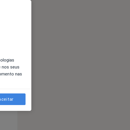
nologias
e nos seus
Segunda-feira
Ter,
Qua
momento nas
10 Ago
11 Ago
12 Ago
Aceitar