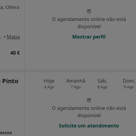
a, Clínico
O agendamento online não está
disponível
guiar, 11, 4D, Lisboa
•
Mapa
Mostrar perfil
40 €
 Pinto
Hoje
Amanhã
Sáb,
Dom,
6 Ago
7 Ago
8 Ago
9 Ago
O agendamento online não está
disponível
Solicite um atendimento
Pessoa