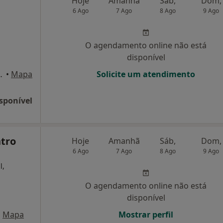
Hoje
Amanhã
Sáb,
Dom,
6 Ago
7 Ago
8 Ago
9 Ago
O agendamento online não está
disponível
133, 5A, Lisboa
•
Mapa
Solicite um atendimento
sponível
ntro
Hoje
Amanhã
Sáb,
Dom,
6 Ago
7 Ago
8 Ago
9 Ago
l,
O agendamento online não está
disponível
•
Mapa
Mostrar perfil