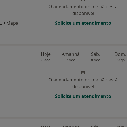
O agendamento online não está
disponível
tários de Algés, nº 38, SL esq, Algés
•
Mapa
Solicite um atendimento
Hoje
Amanhã
Sáb,
Dom,
6 Ago
7 Ago
8 Ago
9 Ago
O agendamento online não está
disponível
Solicite um atendimento