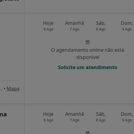
Hoje
Amanhã
Sáb,
Dom,
6 Ago
7 Ago
8 Ago
9 Ago
O agendamento online não está
disponível
Solicite um atendimento
naxide, Lt. 6 - 1º - Lj. 7, Carnaxide
•
Mapa
lma
Hoje
Amanhã
Sáb,
Dom,
6 Ago
7 Ago
8 Ago
9 Ago