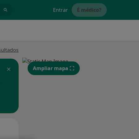
Entrar
É médico?
sultados
Ampliar mapa
Segunda-feira
Ter,
Qua
10 Ago
11 Ago
12 Ago