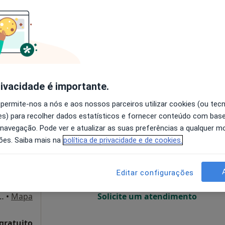
O agendamento online não está
disponível
ireito, Lisboa
•
Mapa
Solicite um atendimento
de 100 €
rivacidade é importante.
 permite-nos a nós e aos nossos parceiros utilizar cookies (ou tec
s) para recolher dados estatísticos e fornecer conteúdo com bas
ves
Hoje
Amanhã
Sáb,
Dom,
 navegação. Pode ver e atualizar as suas preferências a qualquer 
6 Ago
7 Ago
8 Ago
9 Ago
ões. Saiba mais na
política de privacidade e de cookies.
O agendamento online não está
Editar configurações
disponível
 andar, consultorio 17, Lisboa
•
Mapa
Solicite um atendimento
 gratuito