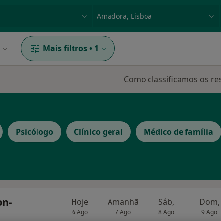
dade, doença ou nome
p. ex. Lisboa
e
Mais filtros
•
1
Como classificamos os re
Psicólogo
Clínico geral
Médico de família
on-
Hoje
Amanhã
Sáb,
Dom,
6 Ago
7 Ago
8 Ago
9 Ago