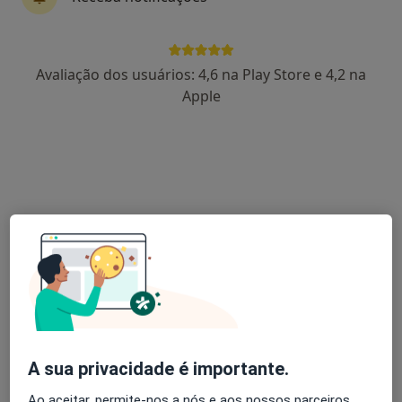
Dra Susana Castanhinha
Avaliação dos usuários: 4,6 na Play Store e 4,2 na
Pediatra
Apple
1 opinião
Rua 1 Maio, 21, Malveira
•
Mapa
Clínica Médica Maria João Rodrigo
Esse especialista não oferece agendamento online para esse endereço.
Solicite um atendimento
A sua privacidade é importante.
Ao aceitar, permite-nos a nós e aos nossos parceiros