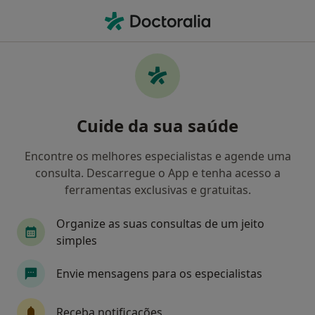
Men
Rinite • Torres Vedras, Lisboa
Filters
• 1
Mapa
Rinite, Torres Vedras
Cuide da sua saúde
Como classificamos os resultados
Encontre os melhores especialistas e agende uma
consulta. Descarregue o App e tenha acesso a
Qual é a especialização que procura?
ferramentas exclusivas e gratuitas.
Alergologista
Pediatra
Cardiologista
Organize as suas consultas de um jeito
simples
Envie mensagens para os especialistas
Receba notificações