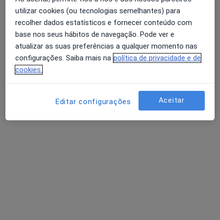
utilizar cookies (ou tecnologias semelhantes) para
Dra. Ana Teresa Silva
recolher dados estatísticos e fornecer conteúdo com
Alergologista
base nos seus hábitos de navegação. Pode ver e
atualizar as suas preferências a qualquer momento nas
Rua Cândido dos Reis, 30, Torres Vedras
•
Mapa
configurações. Saiba mais na
política de privacidade e de
Hospital Soerad, Torres Vedras
cookies.
Esse especialista não oferece agendamento online para esse endereço.
Solicite um atendimento
Aceitar
Editar configurações
Dra. Graça Pires