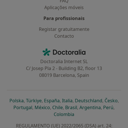
FAQ
Aplicações móveis
Para profissionais
Registar gratuitamente
Contacto
Contacto
Doctoralia - Homepage
Doctoralia Internet SL
C/ Josep Pla 2 - Building B2, floor 13
08019 Barcelona, Spain
abre num novo separador
abre num novo separador
abre num novo separador
abre num novo separado
abre num n
abre
Polska
,
Türkiye
,
España
,
Italia
,
Deutschland
,
Česko
,
abre num novo separador
abre num novo separador
abre num novo separador
abre num novo separa
abre num no
abre n
Portugal
,
México
,
Chile
,
Brasil
,
Argentina
,
Perú
,
abre num novo separad
Colombia
REGULAMENTO (UE) 2022/2065 (DSA) art. 24: