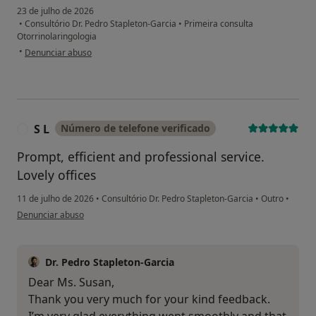
23 de julho de 2026
•
Consultório Dr. Pedro Stapleton-Garcia
•
Primeira consulta
Otorrinolaringologia
na opinião do utilizador Luís Custódio
•
Denunciar abuso
S L
Número de telefone verificado
S
Prompt, efficient and professional service.
Lovely offices
11 de julho de 2026
•
Consultório Dr. Pedro Stapleton-Garcia
•
Outro
•
na opinião do utilizador S L
Denunciar abuso
Dr. Pedro Stapleton-Garcia
Dear Ms. Susan,
Thank you very much for your kind feedback.
I’m very glad everything went smoothly and that