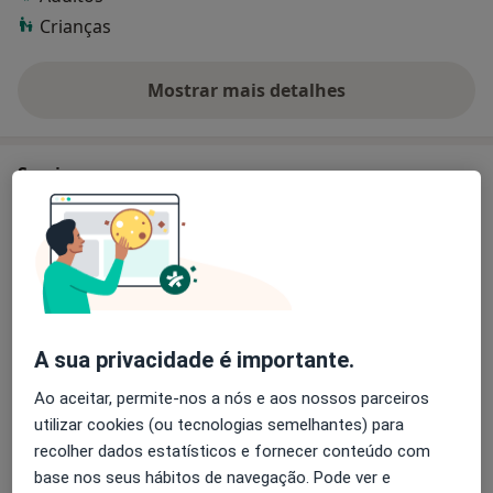
Crianças
Mostrar mais detalhes
sobre a experiência
Serviços e preços
Adenoidectomia
Detalhes
Amigdalectomia
Detalhes
A sua privacidade é importante.
Amigdalectomia Com Ou Sem Adenoidectomia
Ao aceitar, permite-nos a nós e aos nossos parceiros
Detalhes
utilizar cookies (ou tecnologias semelhantes) para
recolher dados estatísticos e fornecer conteúdo com
Cirurgia endoscópica nasossinusal
base nos seus hábitos de navegação. Pode ver e