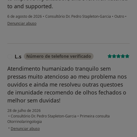
to and supported.
6 de agosto de 2026
•
Consultório Dr. Pedro Stapleton-Garcia
•
Outro
•
na opinião do utilizador M. E.
Denunciar abuso
L.s
Número de telefone verificado
L
Atendimento humanizado tranquilo sem
pressas muito atencioso ao meu problema nos
ouvidos e ainda me resolveu outras questoes
de imunidade recomendo de olhos fechados o
melhor sem duvidas!
28 de julho de 2026
•
Consultório Dr. Pedro Stapleton-Garcia
•
Primeira consulta
Otorrinolaringologia
na opinião do utilizador L.s
•
Denunciar abuso