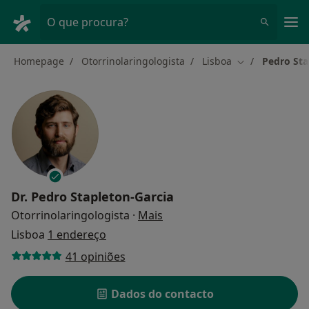
Men
O que procura?
Homepage
Otorrinolaringologista
Lisboa
Pedro Sta
Mudar de cida
Dr.
Pedro Stapleton-Garcia
sobre as especializações
Otorrinolaringologista
·
Mais
Lisboa
1 endereço
41 opiniões
Dados do contacto