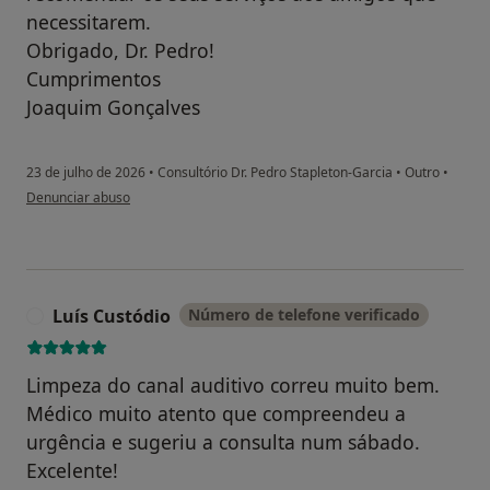
necessitarem.
Obrigado, Dr. Pedro!
Cumprimentos
Joaquim Gonçalves
23 de julho de 2026
•
Consultório Dr. Pedro Stapleton-Garcia
•
Outro
•
na opinião do utilizador Joaquim Gonçalves
Denunciar abuso
Luís Custódio
Número de telefone verificado
L
Limpeza do canal auditivo correu muito bem.
Médico muito atento que compreendeu a
urgência e sugeriu a consulta num sábado.
Excelente!