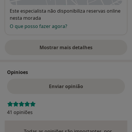
Disponibilidade
Este especialista não disponibiliza reservas online
nesta morada
O que posso fazer agora?
Mostrar mais detalhes
sobre o endereço
Opinioes
Enviar opinião
41 opiniões
Todas as opiniões são importantes, por