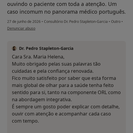
ouvindo o paciente com toda a atenção. Um
caso incomum no panorama médico português.
27 de junho de 2026
•
Consultório Dr. Pedro Stapleton-Garcia
•
Outro
•
na opinião do utilizador Helena Corrêa
Denunciar abuso
Dr. Pedro Stapleton-Garcia
Cara Sra. Maria Helena,
Muito obrigado pelas suas palavras tão
cuidadas e pela confiança renovada.
Fico muito satisfeito por saber que esta forma
mais global de olhar para a saúde tenha feito
sentido para si, tanto na componente ORL como
na abordagem integrativa.
É sempre um gosto poder explicar com detalhe,
ouvir com atenção e acompanhar cada caso
com tempo.