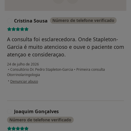
Cristina Sousa
Número de telefone verificado
C
A consulta foi esclarecedora. Onde Stapleton-
Garcia é muito atencioso e ouve o paciente com
atençao e consideraçao.
24 de julho de 2026
•
Consultório Dr. Pedro Stapleton-Garcia
•
Primeira consulta
Otorrinolaringologia
na opinião do utilizador Cristina Sousa
•
Denunciar abuso
Joaquim Gonçalves
J
Número de telefone verificado