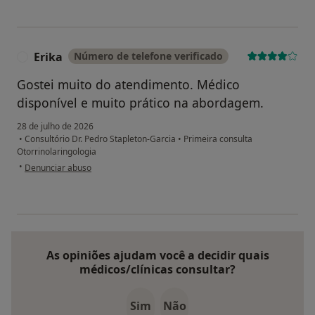
Erika
Número de telefone verificado
E
Gostei muito do atendimento. Médico
disponível e muito prático na abordagem.
28 de julho de 2026
•
Consultório Dr. Pedro Stapleton-Garcia
•
Primeira consulta
Otorrinolaringologia
na opinião do utilizador Erika
•
Denunciar abuso
As opiniões ajudam você a decidir quais
médicos/clínicas consultar?
Sim
Não