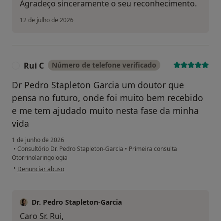
Agradeço sinceramente o seu reconhecimento.
12 de julho de 2026
Rui C
Número de telefone verificado
R
Dr Pedro Stapleton Garcia um doutor que
pensa no futuro, onde foi muito bem recebido
e me tem ajudado muito nesta fase da minha
vida
1 de junho de 2026
•
Consultório Dr. Pedro Stapleton-Garcia
•
Primeira consulta
Otorrinolaringologia
na opinião do utilizador Rui C
•
Denunciar abuso
Dr. Pedro Stapleton-Garcia
Caro Sr. Rui,