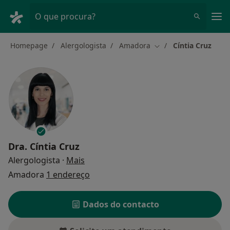
Men
O que procura?
Homepage
Alergologista
Amadora
Cíntia Cruz
Mudar de cidade
Dra.
Cíntia Cruz
sobre as especializações
Alergologista
·
Mais
Amadora
1 endereço
Dados do contacto