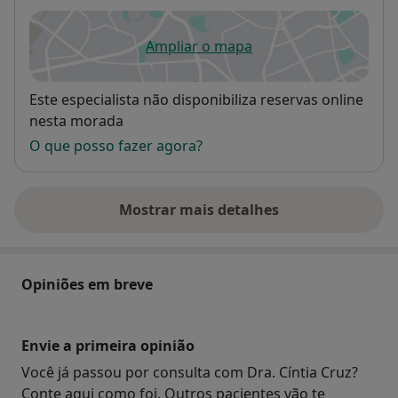
Ampliar o mapa
abre num novo separador
Disponibilidade
Este especialista não disponibiliza reservas online
nesta morada
O que posso fazer agora?
Mostrar mais detalhes
sobre o endereço
Opiniões em breve
Envie a primeira opinião
Você já passou por consulta com Dra. Cíntia Cruz?
Conte aqui como foi. Outros pacientes vão te