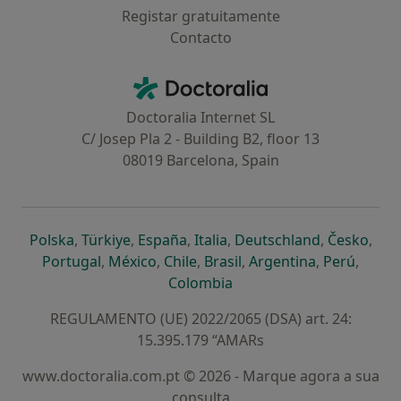
Registar gratuitamente
Contacto
Contacto
Doctoralia - Homepage
Doctoralia Internet SL
C/ Josep Pla 2 - Building B2, floor 13
08019 Barcelona, Spain
abre num novo separador
abre num novo separador
abre num novo separador
abre num novo separado
abre num n
abre
Polska
,
Türkiye
,
España
,
Italia
,
Deutschland
,
Česko
,
abre num novo separador
abre num novo separador
abre num novo separador
abre num novo separa
abre num no
abre n
Portugal
,
México
,
Chile
,
Brasil
,
Argentina
,
Perú
,
abre num novo separad
Colombia
REGULAMENTO (UE) 2022/2065 (DSA) art. 24:
15.395.179 “AMARs
www.doctoralia.com.pt © 2026 - Marque agora a sua
consulta