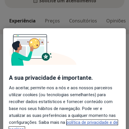
Solicite um atendimento
Experiência
Preços
Consultórios
Opiniões
Experiência
Mestrado Integrado em Medicina pela Faculdade de
Medicina da Universidade de Coimbra (2011)
Internato do Ano Comum no Centro Hospitalar e
A sua privacidade é importante.
Universitário de Coimbra (2012)
Ao aceitar, permite-nos a nós e aos nossos parceiros
Internato de formação específica em
utilizar cookies (ou tecnologias semelhantes) para
Sobre mim
Imunoalergologia no Centro Hospitalar de Setúbal
mais
recolher dados estatísticos e fornecer conteúdo com
(2013-2018)
base nos seus hábitos de navegação. Pode ver e
Principais doenças tratadas
atualizar as suas preferências a qualquer momento nas
Asma
Rinite
Eczema
Urticária
Grau de Especialista em Imunoalergologia (2018)
configurações. Saiba mais na
política de privacidade e de
a11y_sr_more_diseases
Conjuntivite Alérgica
+5