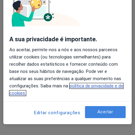
Dra. Tatiana Antunes
Avaliação dos usuários: 4,6 na Play Store e 4,2 na
Cirurgião maxilo-facial, Médico estético
Apple
Lisboa
A sua privacidade é importante.
Ao aceitar, permite-nos a nós e aos nossos parceiros
Pedro Marques Gomes
utilizar cookies (ou tecnologias semelhantes) para
recolher dados estatísticos e fornecer conteúdo com
Otorrinolaringologista
Paços de Ferreira
base nos seus hábitos de navegação. Pode ver e
atualizar as suas preferências a qualquer momento nas
configurações. Saiba mais na
política de privacidade e de
A Bianchi Aguiar
cookies.
Pediatra
Porto
Aceitar
Editar configurações
A Gameiro Dos Santos