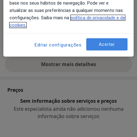
base nos seus hábitos de navegação. Pode ver e
Perfuração da membrana timpânica
Labirintite
atualizar as suas preferências a qualquer momento nas
a11y_sr_more_di
Mastoidite
Doenças Da Laringe
+25
configurações. Saiba mais na
política de privacidade e de
cookies.
Pacientes que trato
Adultos
Aceitar
Editar configurações
Crianças
Mostrar mais detalhes
sobre a experiência
Preços
Sem informação sobre serviços e preços
Este especialista ainda não adicionou nenhuma
informação sobre serviços