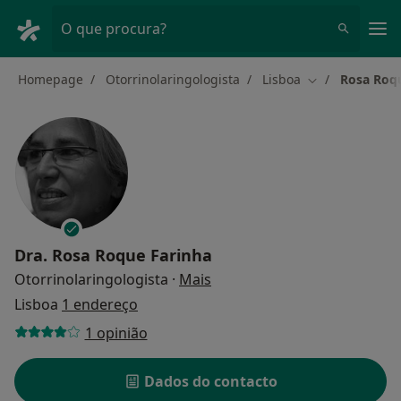
Men
O que procura?
Homepage
Otorrinolaringologista
Lisboa
Rosa Roq
Mudar de cida
Dra.
Rosa Roque Farinha
sobre as especializações
Otorrinolaringologista
·
Mais
Lisboa
1 endereço
1 opinião
Dados do contacto