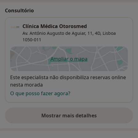
Consultório
Clínica Médica Otorosmed
Av. António Augusto de Aguiar, 11, 4D,
Lisboa
1050-011
Ampliar o mapa
abre num novo separador
Disponibilidade
Este especialista não disponibiliza reservas online
nesta morada
O que posso fazer agora?
Mostrar mais detalhes
sobre o endereço