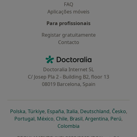
FAQ
Aplicações móveis
Para profissionais
Registar gratuitamente
Contacto
Contacto
Doctoralia - Homepage
Doctoralia Internet SL
C/ Josep Pla 2 - Building B2, floor 13
08019 Barcelona, Spain
abre num novo separador
abre num novo separador
abre num novo separador
abre num novo separado
abre num n
abre
Polska
,
Türkiye
,
España
,
Italia
,
Deutschland
,
Česko
,
abre num novo separador
abre num novo separador
abre num novo separador
abre num novo separa
abre num no
abre n
Portugal
,
México
,
Chile
,
Brasil
,
Argentina
,
Perú
,
abre num novo separad
Colombia