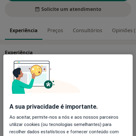
Solicite um atendimento
Experiência
Preços
Consultórios
Opiniões (
Experiência
- Professora Auxiliar Convidada e Coordenadora do
Módulo de Otorrinolaringologia na Universidade da
Beira Interior.
- Assistente Hospitalar Graduada no Hospital de Santa
Maria de Lisboa.
- PhD Otorrinolaringologia, Universitat de Barcelona.
A sua privacidade é importante.
- Licenciada em Medicina, pela Universidade Nova de
Sobre mim
Lisboa.
mais
Ao aceitar, permite-nos a nós e aos nossos parceiros
utilizar cookies (ou tecnologias semelhantes) para
Principais doenças tratadas
recolher dados estatísticos e fornecer conteúdo com
Perda Auditiva