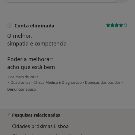
Conta eliminada
O melhor:
simpatia e competencia
Poderia melhorar:
acho que está bem
2 de maio de 2017
•
Quadrantes - Clínica Médica E Diagnóstico
•
Doenças dos ouvidos
•
na opinião do utilizador Conta eliminada
Denunciar abuso
Pesquisas relacionadas
Cidades próximas Lisboa