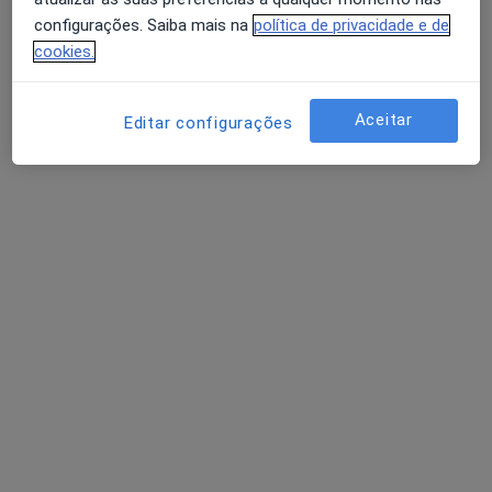
configurações. Saiba mais na
política de privacidade e de
Alergologista
Lisboa
cookies.
Alberto A M Caldas Afonso
Aceitar
Editar configurações
Pediatra
Lagares Flg
Alberto Cunha Rocha
Pediatra
Marco de Canaveses
Perguntas sobre Eritema
Os nossos peritos responderam a 2 perguntas