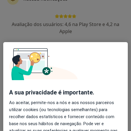
Margarida Soares Medina
Avaliação dos usuários: 4,6 na Play Store e 4,2 na
Alergologista, Clínico geral
Apple
Oeiras
A Bianchi Aguiar
Pediatra
Porto
A José Ribeiro Domingues
A sua privacidade é importante.
Pediatra
Ao aceitar, permite-nos a nós e aos nossos parceiros
Porto
utilizar cookies (ou tecnologias semelhantes) para
recolher dados estatísticos e fornecer conteúdo com
base nos seus hábitos de navegação. Pode ver e
Abecassis J M P L Vasco Carvalho
atualizar as suas preferências a qualquer momento nas