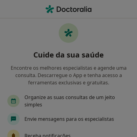
Men
O que procura?
Homepage
Doenças
Eritema
Eritema - Informação,
Cuide da sua saúde
especialistas, perguntas
frequentes
Encontre os melhores especialistas e agende uma
consulta. Descarregue o App e tenha acesso a
ferramentas exclusivas e gratuitas.
Organize as suas consultas de um jeito
Informação
Perguntas & Respostas
simples
Envie mensagens para os especialistas
Especialistas - eritema
Receba notificações