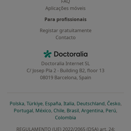
FAQ
Aplicações móveis
Para profissionais
Registar gratuitamente
Contacto
Contacto
Doctoralia - Homepage
Doctoralia Internet SL
C/ Josep Pla 2 - Building B2, floor 13
08019 Barcelona, Spain
abre num novo separador
abre num novo separador
abre num novo separador
abre num novo separado
abre num n
abre
Polska
,
Türkiye
,
España
,
Italia
,
Deutschland
,
Česko
,
abre num novo separador
abre num novo separador
abre num novo separador
abre num novo separa
abre num no
abre n
Portugal
,
México
,
Chile
,
Brasil
,
Argentina
,
Perú
,
abre num novo separad
Colombia
REGULAMENTO (UE) 2022/2065 (DSA) art. 24: