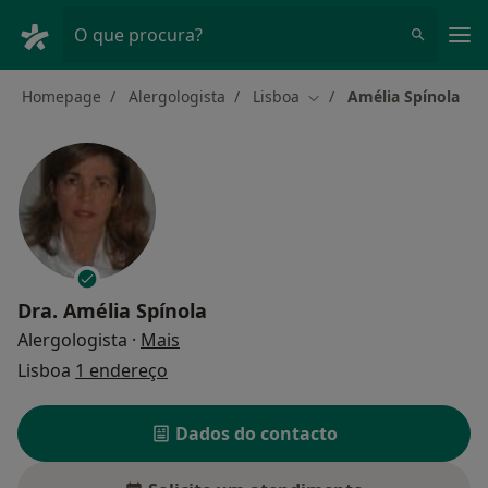
Men
O que procura?
Homepage
Alergologista
Lisboa
Amélia Spínola
Mudar de cidade
Dra.
Amélia Spínola
sobre as especializações
Alergologista
·
Mais
Lisboa
1 endereço
Dados do contacto