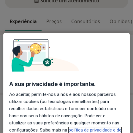
Solicite um atendimento
Experiência
Preços
Consultórios
Opiniões (
Experiência
Principais doenças tratadas
Rinite
Eczema
Asma
Mostrar mais detalhes
sobre a experiência
A sua privacidade é importante.
Ao aceitar, permite-nos a nós e aos nossos parceiros
utilizar cookies (ou tecnologias semelhantes) para
Serviços e preços
recolher dados estatísticos e fornecer conteúdo com
Primeira consulta Alergologia
base nos seus hábitos de navegação. Pode ver e
70 €
Detalhes
atualizar as suas preferências a qualquer momento nas
configurações. Saiba mais na
política de privacidade e de