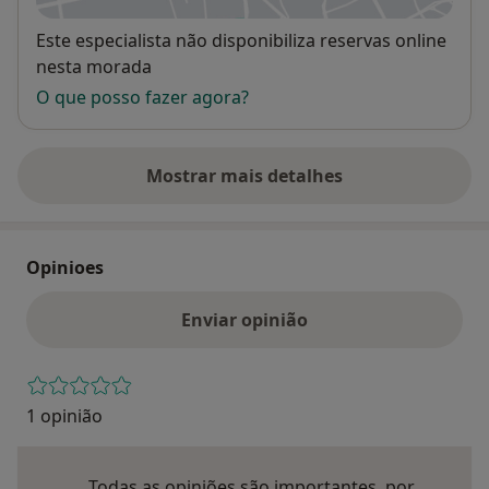
Disponibilidade
Este especialista não disponibiliza reservas online
nesta morada
O que posso fazer agora?
Mostrar mais detalhes
sobre o endereço
Opinioes
Enviar opinião
1 opinião
Todas as opiniões são importantes, por