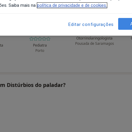
ões. Saiba mais na
política de privacidade e de cookies.
s
A José Ribeiro
A Manuel Pimenta
Editar configurações
Domingues
Otorrinolaringologista
Pousada de Saramagos
sta
Pediatra
Porto
am Distúrbios do paladar?