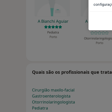
configuraç
A Bianchi Aguiar
A Gameiro Do
Santos
Pediatra
Porto
Otorrinolaringologi
Porto
Quais são os profissionais que trat
Cirurgião maxilo-facial
Gastroenterologista
Otorrinolaringologista
Pediatra