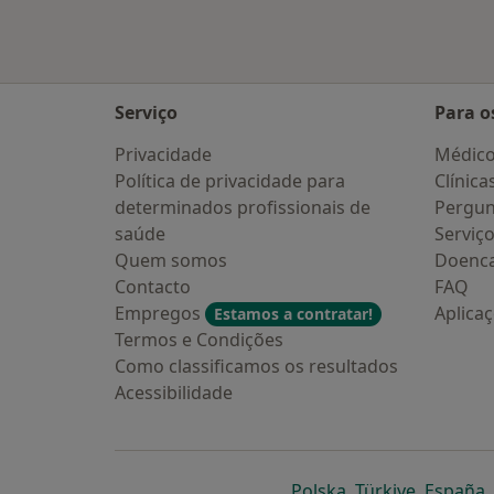
Serviço
Para o
Privacidade
Médic
Política de privacidade para
Clínica
determinados profissionais de
Pergun
saúde
Serviç
Quem somos
Doenc
Contacto
FAQ
Empregos
Aplica
Estamos a contratar!
Termos e Condições
Como classificamos os resultados
Acessibilidade
abre num novo s
abre num
a
Polska
,
Türkiye
,
España
,