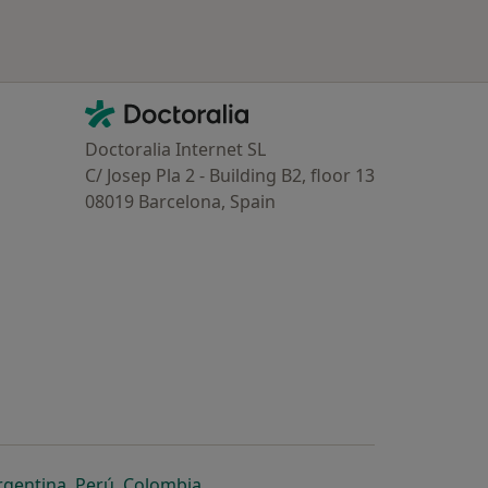
Contacto
Doctoralia - Homepage
Doctoralia Internet SL
C/ Josep Pla 2 - Building B2, floor 13
08019 Barcelona, Spain
dor
 separador
 novo separador
re num novo separador
abre num novo separador
abre num novo separador
abre num novo separador
rgentina
,
Perú
,
Colombia