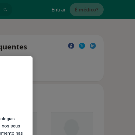
Entrar
É médico?
equentes
nologias
e nos seus
momento nas