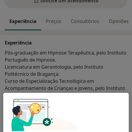
Solicite um atendimento
Experiência
Preços
Consultórios
Opiniões
Experiência
Pós-graduação em Hipnose Terapêutica, pelo Instituto
Português de Hipnose.
Licenciatura em Gerontologia, pelo Instituto
Politécnico de Bragança.
Curso de Especialização Tecnológica em
Acompanhamento de Crianças e Jovens, pelo Instituto
Politécnico de Bragança.
Sobre mim
mais
Principais doenças tratadas
Transtornos Cognitivos
Transtornos De Estresse Pós-Traumáticos