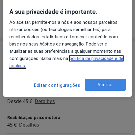
a11y
Dor Lombar
Transtornos De Estresse
Azia
+20
A sua privacidade é importante.
Ao aceitar, permite-nos a nós e aos nossos parceiros
Mostrar mais detalhes
sobre a experiência
utilizar cookies (ou tecnologias semelhantes) para
recolher dados estatísticos e fornecer conteúdo com
base nos seus hábitos de navegação. Pode ver e
Serviços e preços
atualizar as suas preferências a qualquer momento nas
configurações. Saiba mais na
política de privacidade e de
Consulta domiciliar Terapias Complementares e
Alternativas
cookies.
50 €
Detalhes
Aceitar
Editar configurações
Primeira consulta Terapias Complementares e
Alternativas
Desde 45 €
Detalhes
Reabilitação psicomotora
45 €
Detalhes