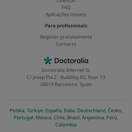
Doencas
FAQ
Aplicações móveis
Para profissionais
Registar gratuitamente
Contacto
Contacto
Doctoralia - Homepage
Doctoralia Internet SL
C/ Josep Pla 2 - Building B2, floor 13
08019 Barcelona, Spain
abre num novo separador
abre num novo separador
abre num novo separador
abre num novo separado
abre num n
abre
Polska
,
Türkiye
,
España
,
Italia
,
Deutschland
,
Česko
,
abre num novo separador
abre num novo separador
abre num novo separador
abre num novo separa
abre num no
abre n
Portugal
,
México
,
Chile
,
Brasil
,
Argentina
,
Perú
,
abre num novo separad
Colombia