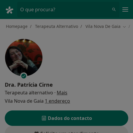
Men
O que procura?
Homepage
Terapeuta Alternativo
Vila Nova De Gaia
Muda
Dra.
Patrícia Cirne
sobre as especializações
Terapeuta alternativo
·
Mais
Vila Nova de Gaia
1 endereço
Dados do contacto