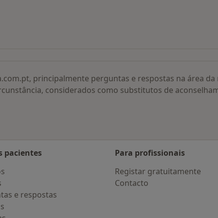
 procurados
a.com.pt, principalmente perguntas e respostas na área d
rcunstância, considerados como substitutos de aconselha
s pacientes
Para profissionais
os
Registar gratuitamente
s
Contacto
tas e respostas
os