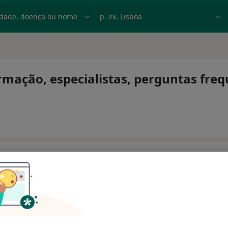
dade, doença ou nome
p. ex. Lisboa
rmação, especialistas, perguntas fre