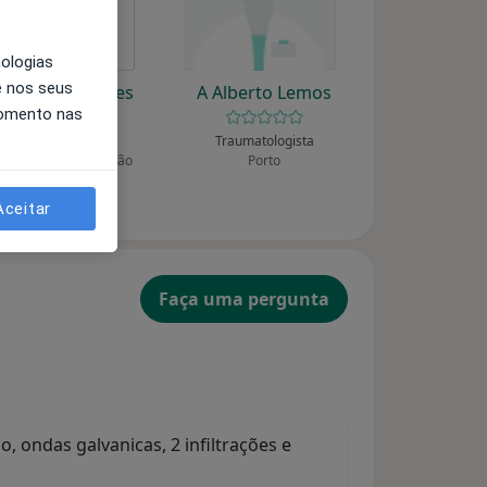
nologias
e nos seus
Liliana Rodrigues
A Alberto Lemos
momento nas
Podologista
Traumatologista
ila Nova de Famalicão
Porto
Aceitar
Faça uma pergunta
, ondas galvanicas, 2 infiltrações e