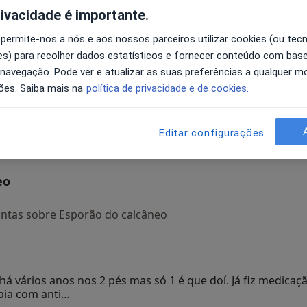
rivacidade é importante.
 permite-nos a nós e aos nossos parceiros utilizar cookies (ou tec
s) para recolher dados estatísticos e fornecer conteúdo com bas
ta
Elsa Cunha
Cristiane Félix da
 navegação. Pode ver e atualizar as suas preferências a qualquer 
Costa
ões. Saiba mais na
política de privacidade e de cookies.
Podologista
Moreira de Cónegos
V
Podologista
Oeiras
Editar configurações
eo
ntas sobre Esporão do calcâneo
 vários anos nos 2 pés mas só 1 é que doí. Já fiz medicação
pia com anti…