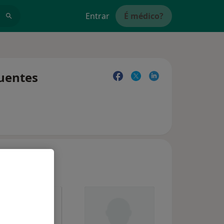
Entrar
É médico?
quentes