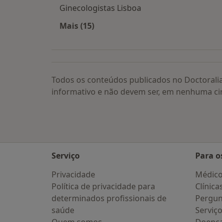
Ginecologistas Lisboa
Mais (15)
Mais na categoria: Os médicos mais
Todos os conteúdos publicados no Doctorali
informativo e não devem ser, em nenhuma ci
Serviço
Para o
Privacidade
Médic
Política de privacidade para
Clínica
determinados profissionais de
Pergun
saúde
Serviç