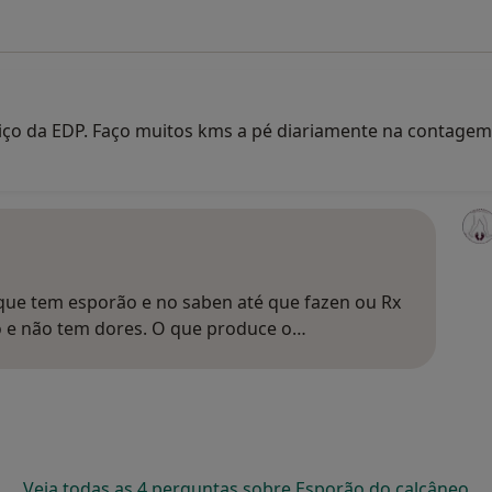
ço da EDP. Faço muitos kms a pé diariamente na contagem 
que tem esporão e no saben até que fazen ou Rx
o e não tem dores. O que produce o…
Veja todas as 4 perguntas sobre Esporão do calcâneo