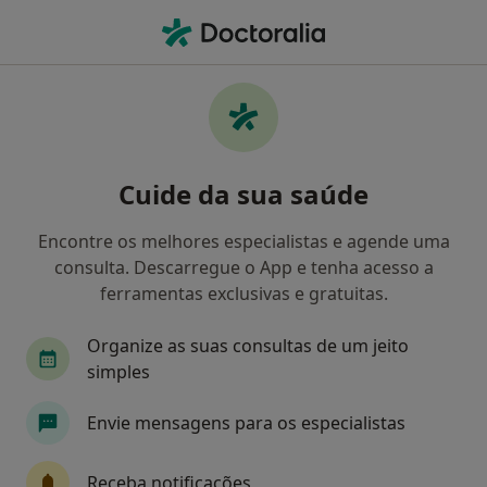
Men
O que procura?
Homepage
Doenças
Joanete De Tailor
Joanete de tailor - Informação,
Cuide da sua saúde
especialistas, perguntas
frequentes
Encontre os melhores especialistas e agende uma
consulta. Descarregue o App e tenha acesso a
ferramentas exclusivas e gratuitas.
Organize as suas consultas de um jeito
Informação
Perguntas & Respostas
simples
Envie mensagens para os especialistas
Especialistas - joanete de tailor
Receba notificações