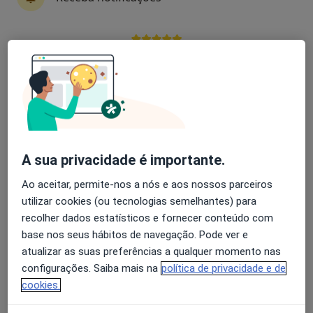
António Figueiredo
Avaliação dos usuários: 4,6 na Play Store e 4,2 na
Podologista
Apple
Lisboa
Liliana Sousa
Podologista
A sua privacidade é importante.
Maia
Ao aceitar, permite-nos a nós e aos nossos parceiros
utilizar cookies (ou tecnologias semelhantes) para
Eliane Campos
recolher dados estatísticos e fornecer conteúdo com
base nos seus hábitos de navegação. Pode ver e
Podologista
atualizar as suas preferências a qualquer momento nas
Cascais
configurações. Saiba mais na
política de privacidade e de
cookies.
António Silva