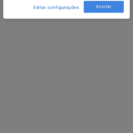
Aceitar
Fisioterapeuta
Editar configurações
Paredes de Coura
Elsa Cunha
Podologista
Moreira de Cónegos
A Alberto Lemos
Traumatologista
Porto
Perguntas sobre Joanete de tailor
Os nossos peritos responderam a 1 perguntas