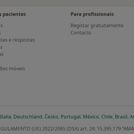
s pacientes
Para profissionais
os
Registar gratuitamente
s
Contacto
tas e respostas
os
as
ções móveis
eparador
 novo separador
bre num novo separador
abre num novo separador
abre num novo separador
abre num novo separador
abre num novo separa
abre num novo
abre num
ab
Italia
,
Deutschland
,
Česko
,
Portugal
,
México
,
Chile
,
Brasil
,
A
GULAMENTO (UE) 2022/2065 (DSA) art. 24: 15.395.179 “AM