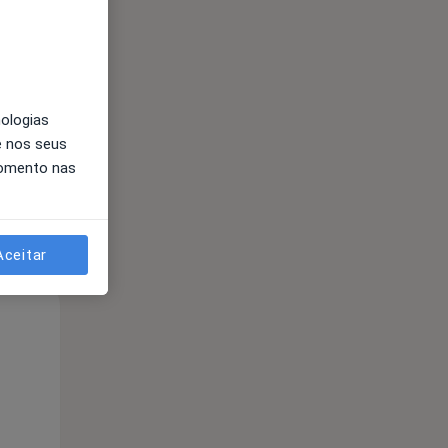
Qua
Qui,
Sex,
12 Ago
13 Ago
14 Ago
nologias
e nos seus
momento nas
Aceitar
Qua
Qui,
Sex,
12 Ago
13 Ago
14 Ago