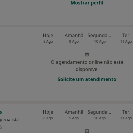
Mostrar perfil
Hoje
Amanhã
Segunda-feira
Ter,
8 Ago
9 Ago
10 Ago
11 Ago
O agendamento online não está
disponível
Solicite um atendimento
Hoje
Amanhã
Segunda-feira
Ter,
8 Ago
9 Ago
10 Ago
11 Ago
pecialista
s