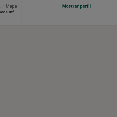
 de Infesta
•
Mapa
Mostrar perfil
Associação de Socorros Mútuos de São Mamede Infesta
ade