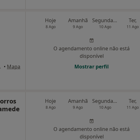
Hoje
Amanhã
Segunda-feira
Ter,
8 Ago
9 Ago
10 Ago
11 Ago
O agendamento online não está
disponível
ova de Gaia
•
Mapa
Mostrar perfil
corros
Hoje
Amanhã
Segunda-feira
Ter,
Mamede
8 Ago
9 Ago
10 Ago
11 Ago
O agendamento online não está
disponível