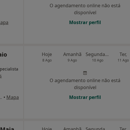
O agendamento online não está
disponível
apa
Mostrar perfil
aio
Hoje
Amanhã
Segunda-feira
Ter,
8 Ago
9 Ago
10 Ago
11 Ago
pecialista
s
O agendamento online não está
disponível
s de Azevedo, n. 11, Maia
•
Mapa
Mostrar perfil
 Maia
Hoje
Amanhã
Segunda-feira
Ter,