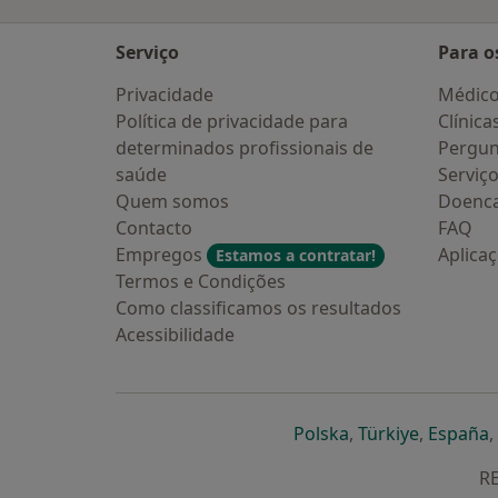
Serviço
Para o
Privacidade
Médic
Política de privacidade para
Clínica
determinados profissionais de
Pergun
saúde
Serviç
Quem somos
Doenc
Contacto
FAQ
Empregos
Aplica
Estamos a contratar!
Termos e Condições
Como classificamos os resultados
Acessibilidade
abre num novo s
abre num
a
Polska
,
Türkiye
,
España
,
RE