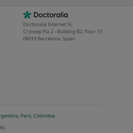
Contacto
Doctoralia - Homepage
Doctoralia Internet SL
C/ Josep Pla 2 - Building B2, floor 13
08019 Barcelona, Spain
dor
 separador
 novo separador
re num novo separador
abre num novo separador
abre num novo separador
abre num novo separador
rgentina
,
Perú
,
Colombia
ARs