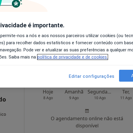
Hoje
Amanhã
Segunda-feira
Ter,
8 Ago
9 Ago
10 Ago
11 Ago
ernativo
rivacidade é importante.
 permite-nos a nós e aos nossos parceiros utilizar cookies (ou tec
O agendamento online não está
s) para recolher dados estatísticos e fornecer conteúdo com bas
disponível
 navegação. Pode ver e atualizar as suas preferências a qualquer 
ões. Saiba mais na
política de privacidade e de cookies.
•
Mapa
Solicite um atendimento
Editar configurações
Hoje
Amanhã
Segunda-feira
Ter,
do
8 Ago
9 Ago
10 Ago
11 Ago
ico
O agendamento online não está
disponível