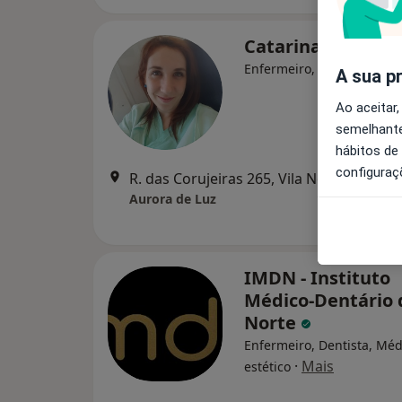
Catarina Brás
Enfermeiro, Terapeuta alt
A sua p
Ao aceitar,
semelhante
hábitos de
configuraç
R. das Corujeiras 265, Vila Nova de Gaia
Aurora de Luz
IMDN - Instituto
Médico-Dentário 
Norte
Enfermeiro, Dentista, Méd
·
Mais
estético