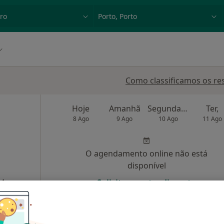
dade, doença ou nome
p. ex. Lisboa
Como classificamos os re
Hoje
Amanhã
Segunda-feira
Ter,
8 Ago
9 Ago
10 Ago
11 Ago
O agendamento online não está
disponível
Mapa
Solicite um atendimento
 gratuito