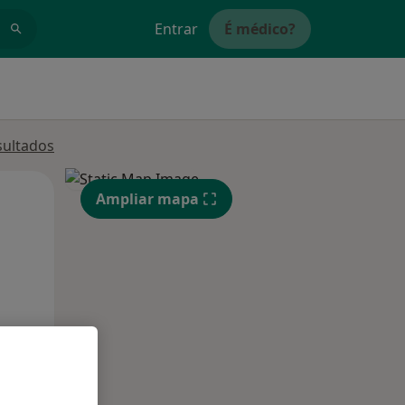
Entrar
É médico?
sultados
Qua
Qui,
Sex,
Ampliar mapa
12 Ago
13 Ago
14 Ago