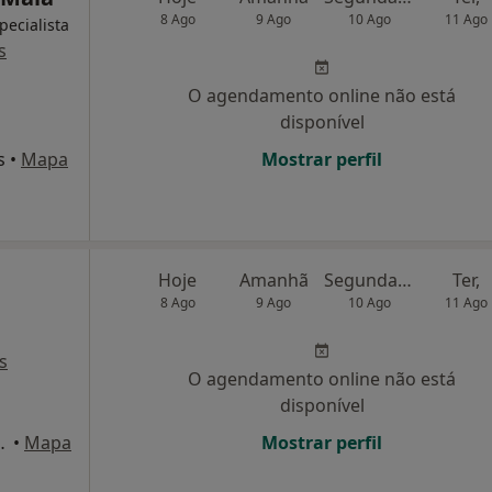
8 Ago
9 Ago
10 Ago
11 Ago
pecialista
s
O agendamento online não está
disponível
s
•
Mapa
Mostrar perfil
Hoje
Amanhã
Segunda-feira
Ter,
8 Ago
9 Ago
10 Ago
11 Ago
s
O agendamento online não está
disponível
 433, Matosinhos
•
Mapa
Mostrar perfil