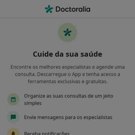
Men
Cifose • Parede, Lisboa
Filters
• 1
Mapa
Cifose, Parede
Cuide da sua saúde
Como classificamos os resultados
Encontre os melhores especialistas e agende uma
consulta. Descarregue o App e tenha acesso a
Qual é a especialização que procura?
ferramentas exclusivas e gratuitas.
Fisioterapeuta
Terapeuta alternativo
Ost
Organize as suas consultas de um jeito
simples
Envie mensagens para os especialistas
Receba notificações