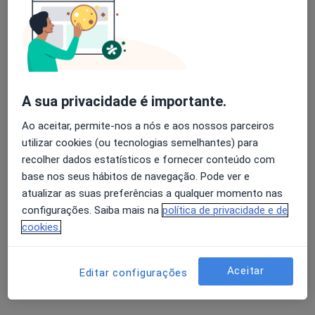
Ana Águas
Fisioterapeuta
Rua Fontes Pereira de Melo 33, Linda A Velha
•
Mapa
Ana Águas (Fisioterapeuta ao domicílio)
A sua privacidade é importante.
Consulta domiciliar Fisioterapia
desde 50 €
Ao aceitar, permite-nos a nós e aos nossos parceiros
Esse especialista não oferece agendamento online para esse endereço.
utilizar cookies (ou tecnologias semelhantes) para
recolher dados estatísticos e fornecer conteúdo com
Solicite um atendimento
base nos seus hábitos de navegação. Pode ver e
atualizar as suas preferências a qualquer momento nas
configurações. Saiba mais na
política de privacidade e de
cookies.
Aceitar
Editar configurações