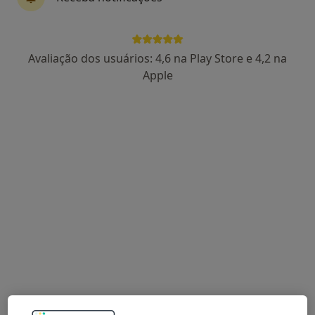
Miguel Alemão
Avaliação dos usuários: 4,6 na Play Store e 4,2 na
Osteopata, Fisioterapeuta
Apple
Largo Comandante Augusto Madureira 6, Algés
•
Mapa
M.A. Healthcare
Consulta domiciliar Osteopatia
desde 80 €
Esse especialista não oferece agendamento online para esse endereço.
Solicite um atendimento