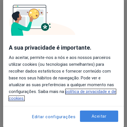
Especialistas - diabetes ocular
Avaliação dos usuários: 4,6 na Play Store e 4,2 na
Inês Soares Machado
Apple
Oftalmologista
Lisboa
A sua privacidade é importante.
Ao aceitar, permite-nos a nós e aos nossos parceiros
Paulo Nunes
utilizar cookies (ou tecnologias semelhantes) para
recolher dados estatísticos e fornecer conteúdo com
Oftalmologista
base nos seus hábitos de navegação. Pode ver e
Lisboa
atualizar as suas preferências a qualquer momento nas
configurações. Saiba mais na
política de privacidade e de
Filipe Sousa Neves
cookies.
Oftalmologista
Aceitar
Póvoa de Varzim
Editar configurações