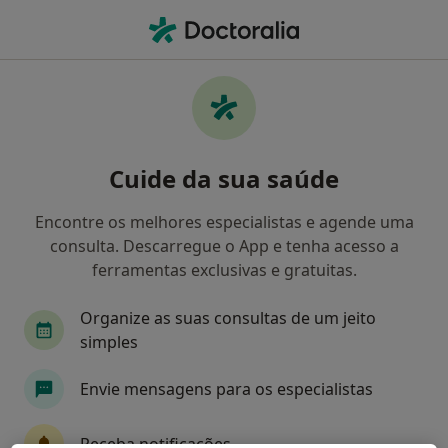
Men
O que procura?
Homepage
Doenças
Diabetes Ocular
Diabetes ocular - Informação,
Cuide da sua saúde
especialistas, perguntas
frequentes
Encontre os melhores especialistas e agende uma
consulta. Descarregue o App e tenha acesso a
Outros nomes: Diabetes oftalmológica.
ferramentas exclusivas e gratuitas.
Organize as suas consultas de um jeito
simples
Informação
Envie mensagens para os especialistas
Receba notificações