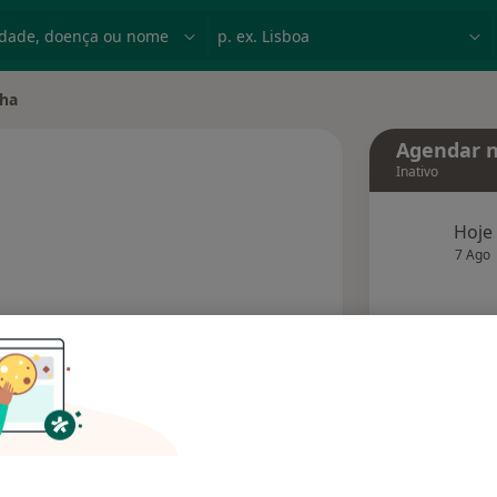
dade, doença ou nome
p. ex. Lisboa
cha
Agendar n
Inativo
Hoje
sobre as especializações
7 Ago
agend
Solicite um atendimento
Opiniões
Dúvidas solucionadas (2)