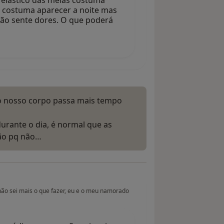
 elástico das meias costuma
só costuma aparecer a noite mas
 não sente dores. O que poderá
 o nosso corpo passa mais tempo
rante o dia, é normal que as
são pq não…
não sei mais o que fazer, eu e o meu namorado