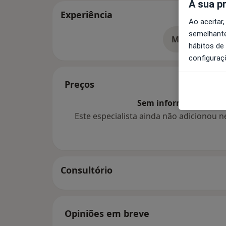
A sua p
Experiência
Ao aceitar,
semelhante
Mostrar mais
so
hábitos de
configuraç
Preços
Sem informação sobre 
Este especialista ainda não adicionou
Consultório
Opiniões em breve