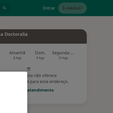
Entrar
É médico?
a Doctoralia
Amanhã
Dom,
Segunda-feira
Ter,
Qu
8 Ago
9 Ago
10 Ago
11 Ago
12 Ag
Esse especialista não oferece
amento online para esse endereço.
Solicite um atendimento