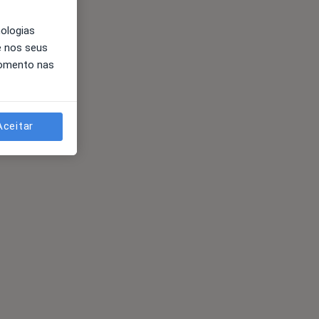
nologias
e nos seus
momento nas
Aceitar