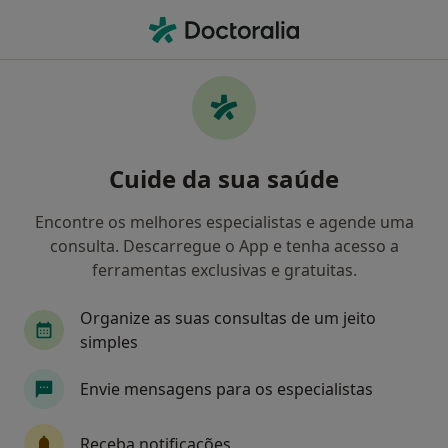
Men
O que procura?
Homepage
Doenças
Dor De Ombro
Dor de ombro - Informação,
Cuide da sua saúde
especialistas, perguntas
frequentes
Encontre os melhores especialistas e agende uma
consulta. Descarregue o App e tenha acesso a
ferramentas exclusivas e gratuitas.
Organize as suas consultas de um jeito
Informação
Perguntas & Respostas
simples
Envie mensagens para os especialistas
Especialistas - dor de ombro
Receba notificações