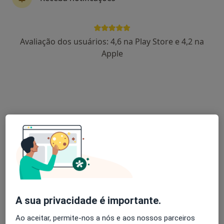
André Barros
Avaliação dos usuários: 4,6 na Play Store e 4,2 na
Traumatologista
Apple
Lisboa
Daniel Ramos Pires
Traumatologista
Mirandela
Luís Henrique Barros
Traumatologista, Médico do desporto
Porto
A sua privacidade é importante.
A Alberto Lemos
Ao aceitar, permite-nos a nós e aos nossos parceiros