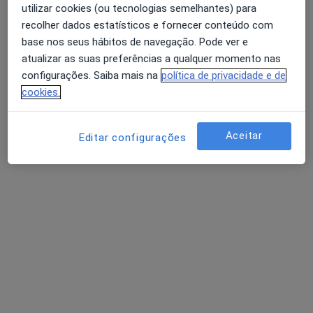
utilizar cookies (ou tecnologias semelhantes) para
Traumatologista
recolher dados estatísticos e fornecer conteúdo com
Porto
base nos seus hábitos de navegação. Pode ver e
atualizar as suas preferências a qualquer momento nas
A Rosmaninho Seabra
configurações. Saiba mais na
política de privacidade e de
cookies.
Traumatologista
Porto
Aceitar
Editar configurações
Abel Fernando Queiroz e
Nascimento
Traumatologista
Coimbra
Perguntas sobre Dor de ombro
Os nossos peritos responderam a 9 perguntas