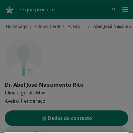
Men
O que procura?
Homepage
Clínico Geral
Aveiro
Abel José Nascimen
Mudar de cidade
Dr.
Abel José Nascimento Rito
sobre as especializações
Clínico geral
·
Mais
Aveiro
1 endereço
Dados do contacto