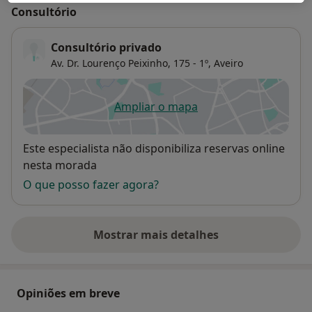
Consultório
Consultório privado
Av. Dr. Lourenço Peixinho, 175 - 1º,
Aveiro
Ampliar o mapa
abre num novo separador
Disponibilidade
Este especialista não disponibiliza reservas online
nesta morada
O que posso fazer agora?
Mostrar mais detalhes
sobre o endereço
Opiniões em breve