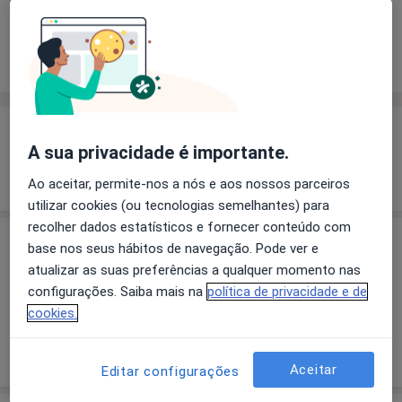
Solicite um atendimento
Experiência
Preços
Consultórios
Opiniões
Experiência
A sua privacidade é importante.
Mostrar mais detalhes
sobre a experiência
Ao aceitar, permite-nos a nós e aos nossos parceiros
utilizar cookies (ou tecnologias semelhantes) para
recolher dados estatísticos e fornecer conteúdo com
Preços
base nos seus hábitos de navegação. Pode ver e
atualizar as suas preferências a qualquer momento nas
Sem informação sobre serviços e preços
configurações. Saiba mais na
política de privacidade e de
Este especialista ainda não adicionou nenhuma
cookies.
informação sobre serviços
Aceitar
Editar configurações