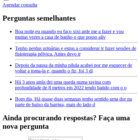
Agendar consulta
Perguntas semelhantes
Boa noite,eu quando eu faço xixi arde me a fazer e vou
muitas vezes a casa de banho o que posso aliv
Tenho perdas urinárias e estou a considerar ir fazer sessões de
fisioterapia pélvica. Antes devo ir
Depois da pausa da minha pilula acabei por me esquecer de
voltar a toma-la e, quando o fiz, foi 3 di
Há 3 anos atrás dei uma queda numa ravina com
profundidade de 8 metros em 2022 tendo batido com o o
Bom dia, Há quase duas semanas tenho sentido uma dor na
parte de baixo da barriga, mais do lado d
Ainda procurando respostas? Faça uma
nova pergunta