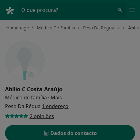
Men
O que procura?
Homepage
Médico De Família
Peso Da Régua
Abíli
Mudar de 
Abílio C Costa Araújo
sobre as especializações
Médico de família
·
Mais
Peso Da Régua
1 endereço
2 opiniões
Dados do contacto