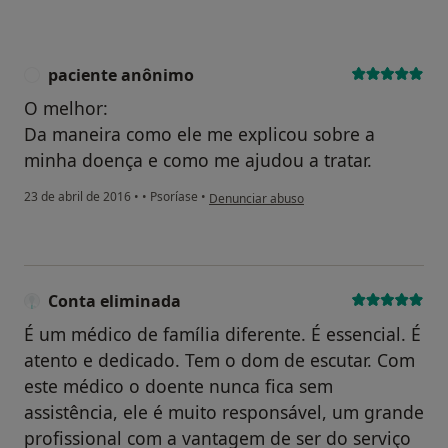
paciente anônimo
P
O melhor:
Da maneira como ele me explicou sobre a
minha doença e como me ajudou a tratar.
na opinião do utilizador paciente anônimo
23 de abril de 2016
•
•
Psoríase
•
Denunciar abuso
Conta eliminada
É um médico de família diferente. É essencial. É
atento e dedicado. Tem o dom de escutar. Com
este médico o doente nunca fica sem
assistência, ele é muito responsável, um grande
profissional com a vantagem de ser do serviço