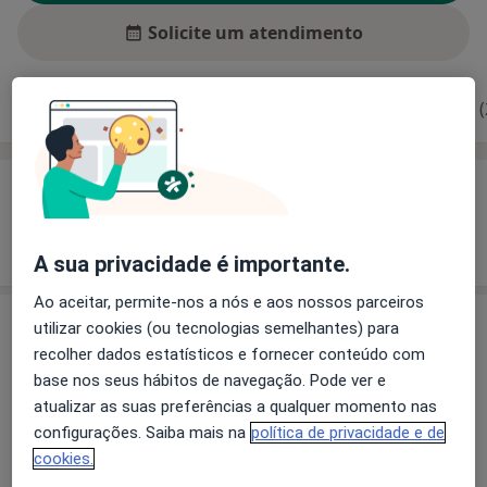
Solicite um atendimento
Experiência
Preços
Consultórios
Opiniões (
Experiência
Mostrar mais detalhes
sobre a experiência
A sua privacidade é importante.
Ao aceitar, permite-nos a nós e aos nossos parceiros
utilizar cookies (ou tecnologias semelhantes) para
Preços
recolher dados estatísticos e fornecer conteúdo com
Sem informação sobre serviços e preços
base nos seus hábitos de navegação. Pode ver e
Este especialista ainda não adicionou nenhuma
atualizar as suas preferências a qualquer momento nas
informação sobre serviços
configurações. Saiba mais na
política de privacidade e de
cookies.