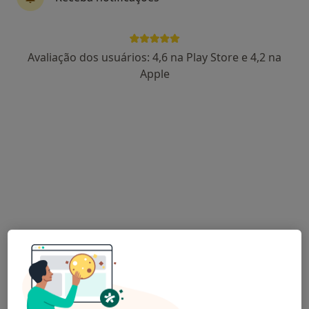
Marisa De Canha
Avaliação dos usuários: 4,6 na Play Store e 4,2 na
Psicólogo
Apple
4 opiniões
Rua Heróis 9 de Abril 9, Malveira
•
Mapa
Consultas Online | Presencial - Clínica de Psicologia Joana Maria Matos
Primeira consulta Psicologia
desde 50 €
Esse especialista não oferece agendamento online para esse endereço.
Solicite um atendimento