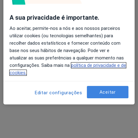
A sua privacidade é importante.
Dra. Olga Fonseca
Ao aceitar, permite-nos a nós e aos nossos parceiros
Psicólogo
utilizar cookies (ou tecnologias semelhantes) para
19 opiniões
recolher dados estatísticos e fornecer conteúdo com
Travessa da Narcisa, Mafra
•
Mapa
base nos seus hábitos de navegação. Pode ver e
Consultório particular
atualizar as suas preferências a qualquer momento nas
Primeira consulta Psicologia
Preço não disponível
configurações. Saiba mais na
política de privacidade e de
cookies.
Esse especialista não oferece agendamento online para esse endereço.
Solicite um atendimento
Aceitar
Editar configurações