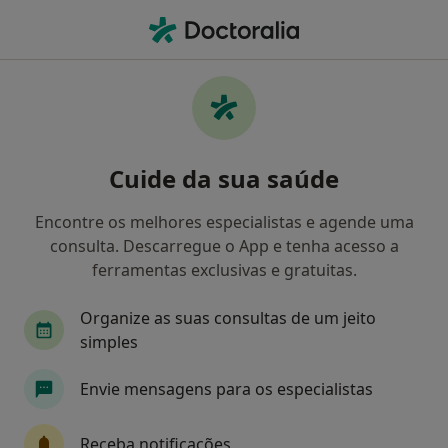
Men
Dislexia • Ericeira, Lisboa
Filters
• 1
Mapa
Dislexia, Ericeira
Cuide da sua saúde
Como classificamos os resultados
Encontre os melhores especialistas e agende uma
consulta. Descarregue o App e tenha acesso a
Qual é a especialização que procura?
ferramentas exclusivas e gratuitas.
Psicólogo
Organize as suas consultas de um jeito
simples
Envie mensagens para os especialistas
Receba notificações