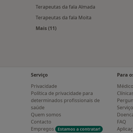
Terapeutas da fala Almada
Terapeutas da fala Moita
Mais (11)
Mais na categoria: Cidades próximas
Serviço
Para o
Privacidade
Médic
Política de privacidade para
Clínica
determinados profissionais de
Pergun
saúde
Serviç
Quem somos
Doenc
Contacto
FAQ
Empregos
Aplica
Estamos a contratar!