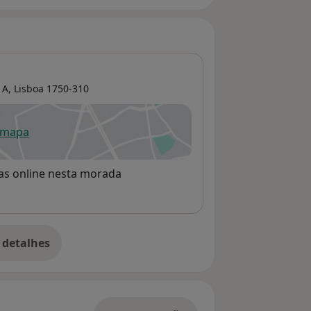
 A,
Lisboa
1750-310
 mapa
re num novo separador
rvas online nesta morada
 detalhes
bre o endereço