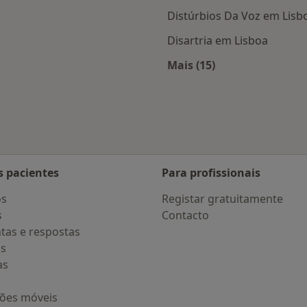
Distúrbios Da Voz em Lisb
Disartria em Lisboa
Mais (15)
 Lisboa
Mais na categoria: D
s pacientes
Para profissionais
os
Registar gratuitamente
s
Contacto
tas e respostas
os
as
ções móveis