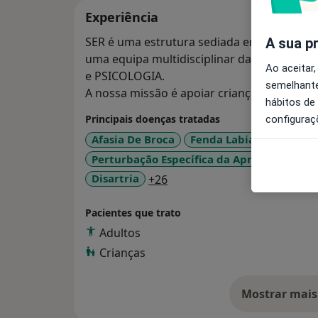
Experiência
SER é uma estrutura sediada em Lisboa, na
A sua p
uma equipa multidisciplinar das áreas d
Ao aceitar,
e PSICOLOGIA.
semelhante
A nossa missão é apoiar crianças e família
hábitos de
Principais doenças tratadas
configuraç
Afasia De Broca
Fenda Labial
Perturbação Específica da Aprendizagem (L
a11y_sr_more_diseases
Disartria
+26
Pacientes que trato
Adultos
Crianças
Mostrar mais
so