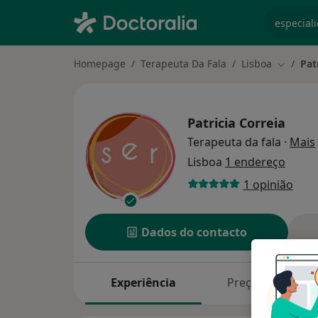
especiali
Homepage
Terapeuta Da Fala
Lisboa
Pat
Mudar d
Patricia Correia
Terapeuta da fala
·
Mais
Lisboa
1 endereço
1 opinião
Dados do contacto
Experiência
Preços