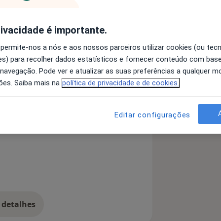
 Quinta das Conchas, constituída por
rivacidade é importante.
e PSICOMOTRICIDADE, TERAPIA DA FALA
 permite-nos a nós e aos nossos parceiros utilizar cookies (ou tec
s) para recolher dados estatísticos e fornecer conteúdo com bas
s no desenvolvimento do seu potencial.
 navegação. Pode ver e atualizar as suas preferências a qualquer 
ões. Saiba mais na
política de privacidade e de cookies.
eitura e Escrita)
Anomia
Editar configurações
 detalhes
bre a experiência