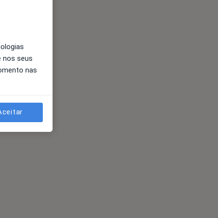
nologias
e nos seus
momento nas
Aceitar