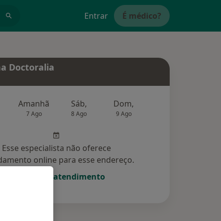
Entrar
É médico?
a Doctoralia
Amanhã
Sáb,
Dom,
Segunda-feira
Ter,
7 Ago
8 Ago
9 Ago
10 Ago
11 Ag
Esse especialista não oferece
amento online para esse endereço.
Solicite um atendimento