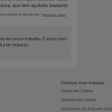
dora, que tem ajudado bastante.
na opinião do utilizador S.F.
ira consulta Terapia da Fala
•
Denunciar abuso
to do nosso trabalho. É muito bom
 a ter impacto.
Doenças mais tratadas
Afasia em Lisboa
Dislexia em Lisboa
Distúrbios Da Fala em Lisb