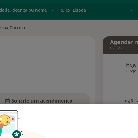
dade, doença ou nome
p. ex. Lisboa
ricia Correia
e cidade
Agendar n
Inativo
sobre as especializações
Hoje
6 Ago
agend
Solicite um atendimento
Consultórios
Opiniões (1)