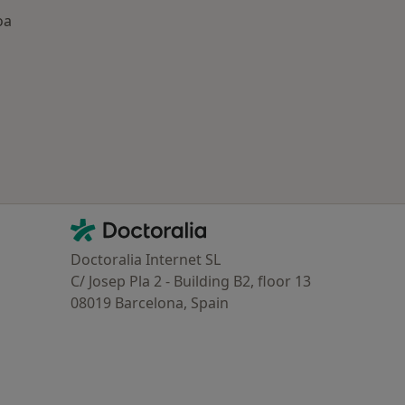
oa
oenças mais tratadas
Contacto
Doctoralia - Homepage
Doctoralia Internet SL
C/ Josep Pla 2 - Building B2, floor 13
08019 Barcelona, Spain