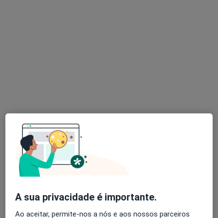
Vanda Lígia Costa
Podologista
Morada 1
Morada 2
Rua Alto das Torres 670, Vila Nova de Gaia
•
Mapa
Clínica Paulimed
Consulta online
desde 25 €
Esse especialista não oferece agendamento online para esse endereço.
Solicite um atendimento
A sua privacidade é importante.
Ao aceitar, permite-nos a nós e aos nossos parceiros