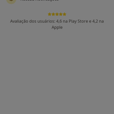
Marta Fontes
Avaliação dos usuários: 4,6 na Play Store e 4,2 na
Podologista
Apple
2 opiniões
Rua das Flores, nº 14 – 1º A e B,
•
Mapa
Centro Médico Batalha
Esse especialista não oferece agendamento online para esse endereço.
Solicite um atendimento