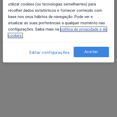
utilizar cookies (ou tecnologias semelhantes) para
recolher dados estatísticos e fornecer conteúdo com
base nos seus hábitos de navegação. Pode ver e
Dr. Luis Lima
atualizar as suas preferências a qualquer momento nas
Médico do desporto
configurações. Saiba mais na
política de privacidade e de
cookies.
Rua Manuel Dias da Fonseca 102, Matosinhos
•
Mapa
Dr. Runner
Consulta online
desde 60 €
Aceitar
Editar configurações
Esse especialista não oferece agendamento online para esse endereço.
Solicite um atendimento