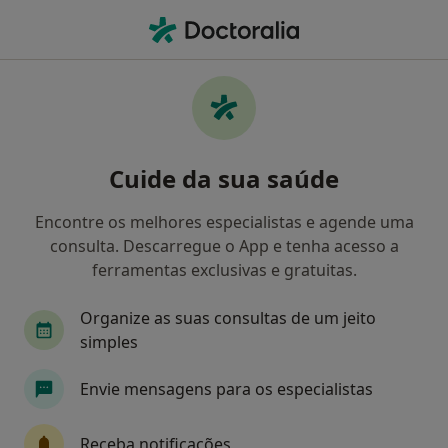
Men
Fasciíte Plantar • Porto, Porto
Filters
• 1
Mapa
Fasciíte Plantar, Porto
Cuide da sua saúde
Como classificamos os resultados
Encontre os melhores especialistas e agende uma
consulta. Descarregue o App e tenha acesso a
Qual é a especialização que procura?
ferramentas exclusivas e gratuitas.
Podologista
Médico do desporto
Traumato
Organize as suas consultas de um jeito
simples
Envie mensagens para os especialistas
Receba notificações