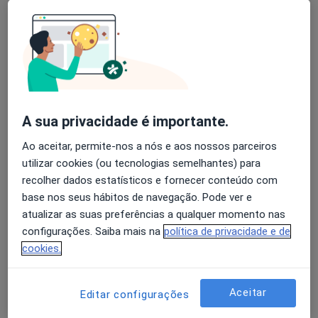
A Baldaque Faria
Avaliação dos usuários: 4,6 na Play Store e 4,2 na
Endocrinologista
Apple
Porto
A sua privacidade é importante.
A Canova Xavier
Ao aceitar, permite-nos a nós e aos nossos parceiros
Clínico geral
utilizar cookies (ou tecnologias semelhantes) para
Lisboa
recolher dados estatísticos e fornecer conteúdo com
base nos seus hábitos de navegação. Pode ver e
Abel José Nascimento Rito
atualizar as suas preferências a qualquer momento nas
configurações. Saiba mais na
política de privacidade e de
Clínico geral
cookies.
Aveiro
Aceitar
Editar configurações
Abel Rito