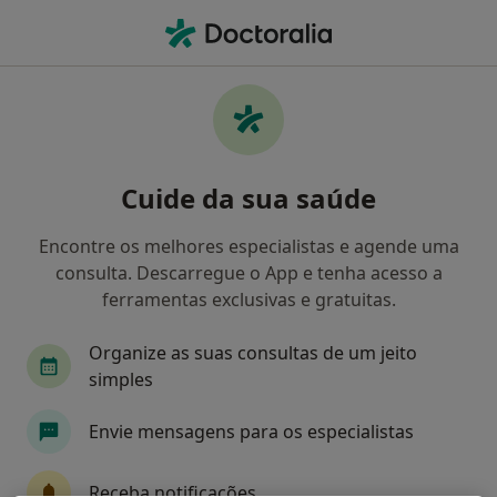
Men
O que procura?
Homepage
Doenças
Cálculos Dos Ductos Salivares
Cálculos dos ductos salivares -
Cuide da sua saúde
Informação, especialistas,
perguntas frequentes
Encontre os melhores especialistas e agende uma
consulta. Descarregue o App e tenha acesso a
ferramentas exclusivas e gratuitas.
Organize as suas consultas de um jeito
Informação
simples
Envie mensagens para os especialistas
Especialistas - cálculos dos ductos salivares
Receba notificações