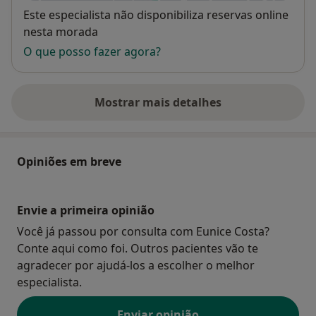
autoestima e comprometo-me com os meus cursos,
Disponibilidade
Este especialista não disponibiliza reservas online
desafios e programas otimizar a gestão do seu tempo
nesta morada
e maximizar o equilíbrio entre o seu corpo, mente e
O que posso fazer agora?
emoções para que avance no seu objetivo.
A minha grande missão são as suas conquistas que
Mostrar mais detalhes
sobre o endereço
serão também as minhas e darei 100% de mim.
Envie-me por favor todas as suas dúvidas e estarei
disponível para interagir convosco.
Opiniões em breve
Envie a primeira opinião
Sejam bem-vindos!
Você já passou por consulta com Eunice Costa?
Conte aqui como foi. Outros pacientes vão te
Com carinho,
agradecer por ajudá-los a escolher o melhor
especialista.
Eunice Costa
Enviar opinião