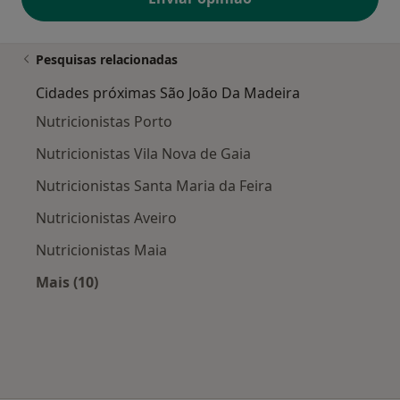
Cédula Profissional: 2448N
Pesquisas relacionadas
Cidades próximas São João Da Madeira
Nutricionistas Porto
MAIS SOBRE MIM
Nutricionistas Vila Nova de Gaia
Nutricionistas Santa Maria da Feira
FORMAÇÃO
Nutricionistas Aveiro
Licenciatura do Curso de Ciências da Nutrição e
Nutricionistas Maia
Alimentação pela Faculdade de Ciências da Nutrição e
Alimentação da Universidade do Porto (FCNAUP)
Mais (10)
Mais na categoria: Cidades próximas São João
Curso de Mestrado de Nutrição Clínica na Faculdade
de Ciências da Nutrição e Alimentação da Universidade
do Porto (FCNAUP)