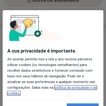
Solicite um atendimento
Experiência
Preços
Consultórios
Opiniões
Experiência
ATENDIMENTO DE EXCELÊNCIA››› consultas online e
presenciais
A sua privacidade é importante.
>>Nutrição Clínica em geral
Ao aceitar, permite-nos a nós e aos nossos parceiros
Emagrecimento | Obesidade
utilizar cookies (ou tecnologias semelhantes) para
Diabetes
recolher dados estatísticos e fornecer conteúdo com
Doenças cardíacas
base nos seus hábitos de navegação. Pode ver e
Sobre mim
Doenças renais
mais
atualizar as suas preferências a qualquer momento nas
Doenças do trato gastrointestinal
configurações. Saiba mais na
política de privacidade e de
Principais doenças tratadas
Doenças hepáticas
cookies.
Obesidade
Diabetes Mellitus
Dislipidemias
Doenças respiratórias
a11y_sr_more_disease
Perda de Peso
Hipertensão
+5
Doenças autoimunes