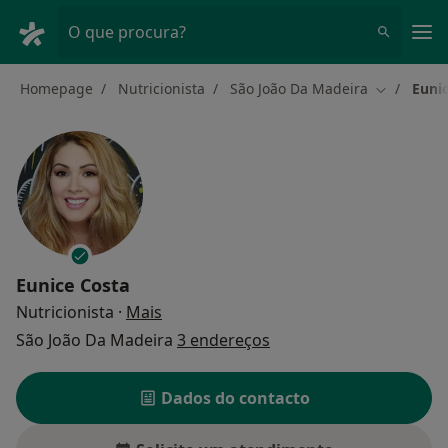
Men
O que procura?
Homepage
Nutricionista
São João Da Madeira
Euni
Mudar de 
Eunice Costa
sobre as especializações
Nutricionista
·
Mais
São João Da Madeira
3 endereços
Dados do contacto