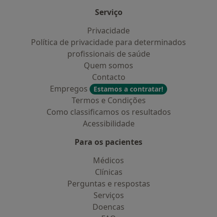
Curso Pós-graduado em Endocrinologia, doenças
Serviço
metabólicas e comportamento alimentar pela
Faculdade de Medicina da Universidade de Lisboa
Privacidade
Política de privacidade para determinados
Curso de Suplementos Nutricionais e de Protocolos
profissionais de saúde
Nutricionais, pela International School of Sports
Quem somos
Nutrition and Human Performance, Brasil
Contacto
Empregos
Estamos a contratar!
Curso de Especialização em Nutricoaching pelo
Termos e Condições
Instituto de Nutricoaching de Portugal
Como classificamos os resultados
Acessibilidade
Formação nas áreas de Gestão de Empresas e
Contabilidade, Marketing Digital e Gestão de Health
Para os pacientes
Club's.
Médicos
Clínicas
Perguntas e respostas
Serviços
(...)
Doencas