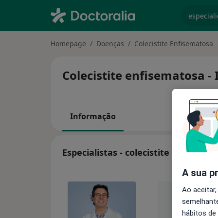
especiali
Homepage
Doenças
Colecistite Enfisematosa
Colecistite enfisematosa -
Informação
Especialistas - colecistite enfisema
A sua p
Ao aceitar,
semelhante
hábitos de