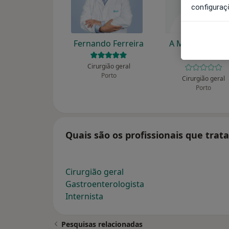
configuraç
Fernando Ferreira
A Meireles Ara
Teixeira
Cirurgião geral
Porto
Cirurgião geral
Porto
Quais são os profissionais que trat
Cirurgião geral
Gastroenterologista
Internista
Pesquisas relacionadas