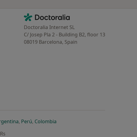
Contacto
Doctoralia - Homepage
Doctoralia Internet SL
C/ Josep Pla 2 - Building B2, floor 13
08019 Barcelona, Spain
dor
 separador
 novo separador
re num novo separador
abre num novo separador
abre num novo separador
abre num novo separador
rgentina
,
Perú
,
Colombia
ARs