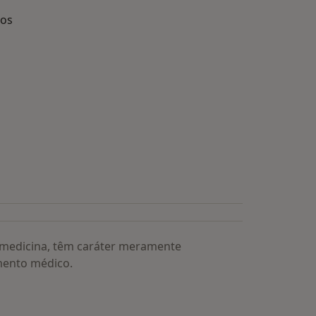
dos
s médicos mais procurados
a medicina, têm caráter meramente
mento médico.