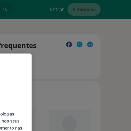
Entrar
É médico?
 frequentes
nologias
e nos seus
momento nas