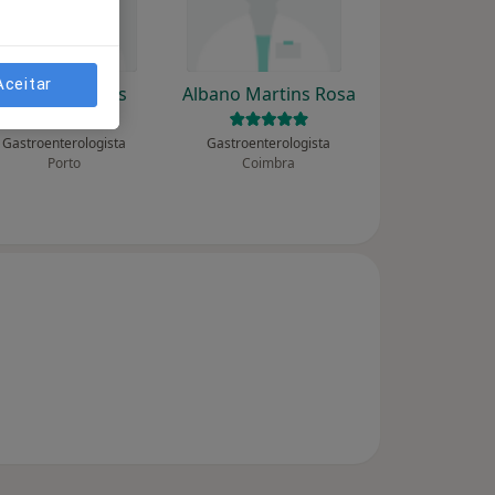
Aceitar
Albano Esteves
Albano Martins Rosa
Gastroenterologista
Gastroenterologista
Porto
Coimbra