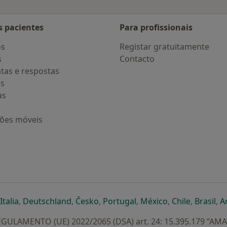
s pacientes
Para profissionais
os
Registar gratuitamente
s
Contacto
tas e respostas
os
as
ções móveis
eparador
 novo separador
bre num novo separador
abre num novo separador
abre num novo separador
abre num novo separador
abre num novo separa
abre num novo
abre num
ab
Italia
,
Deutschland
,
Česko
,
Portugal
,
México
,
Chile
,
Brasil
,
A
GULAMENTO (UE) 2022/2065 (DSA) art. 24: 15.395.179 “AM