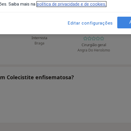
ões. Saiba mais na
política de privacidade e de cookies.
Editar configurações
újo
Abel Rua
Adriano P Lima
Andrade
Internista
Braga
Cirurgião geral
Angra Do Heroísmo
am Colecistite enfisematosa?