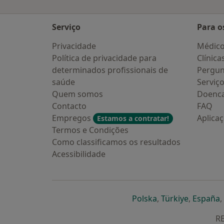
Serviço
Para o
Privacidade
Médic
Política de privacidade para
Clínica
determinados profissionais de
Pergun
saúde
Serviç
Quem somos
Doenc
Contacto
FAQ
Empregos
Aplica
Estamos a contratar!
Termos e Condições
Como classificamos os resultados
Acessibilidade
abre num novo s
abre num
a
Polska
,
Türkiye
,
España
,
RE