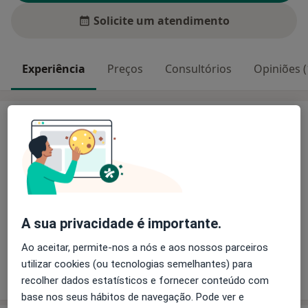
Solicite um atendimento
Experiência
Preços
Consultórios
Opiniões (
Experiência
Principais doenças tratadas
Abscesso
Colecistite
Abdome Agudo
a1
Abscesso Abdominal
Reação a Corpo Estranho
+10
Pacientes que trato
A sua privacidade é importante.
Adultos (Apenas em alguns endereços)
Ao aceitar, permite-nos a nós e aos nossos parceiros
utilizar cookies (ou tecnologias semelhantes) para
Mostrar mais detalhes
sobre a experiência
recolher dados estatísticos e fornecer conteúdo com
base nos seus hábitos de navegação. Pode ver e