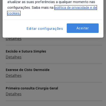
atualizar as suas preferências a qualquer momento nas
Serviços e preços
configurações. Saiba mais na
política de privacidade e de
cookies.
Cirurgia da parede abdominal
Detalhes
Aceitar
Editar configurações
Cirurgia da vesicula por laparoscopia
Detalhes
Excisão e Sutura Simples
Detalhes
Exerese de Cisto Dermoide
Detalhes
Primeira consulta Cirurgia Geral
Detalhes