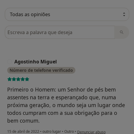
Pesquisar em opiniões
Agostinho Miguel
A
Número de telefone verificado
Primeiro o Homem: um Senhor de pés bem
assentes na terra e esperançado que, numa
próxima geração, o mundo seja um lugar onde
todos cumpram com a sua obrigação para o
bem comum.
na opinião do utilizador Agostinho
15 de abril de 2022
•
outro lugar
•
Outro
•
Denunciar abuso