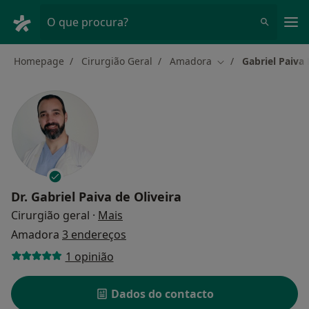
Men
O que procura?
Homepage
Cirurgião Geral
Amadora
Gabriel Paiva 
Mudar de cidade
Dr.
Gabriel Paiva de Oliveira
sobre as especializações
Cirurgião geral
·
Mais
Amadora
3 endereços
1 opinião
Dados do contacto