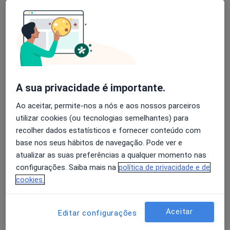
Miguel Reis
Avaliação dos usuários: 4,6 na Play Store e 4,2 na
Cirurgião geral
Apple
Funchal
A sua privacidade é importante.
Marcelo Costa
Ao aceitar, permite-nos a nós e aos nossos parceiros
Cirurgião geral
utilizar cookies (ou tecnologias semelhantes) para
Vila Nova de Gaia
recolher dados estatísticos e fornecer conteúdo com
base nos seus hábitos de navegação. Pode ver e
A Meireles Araújo Teixeira
atualizar as suas preferências a qualquer momento nas
configurações. Saiba mais na
política de privacidade e de
Cirurgião geral
cookies.
Porto
Aceitar
Editar configurações
Abel Rua