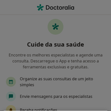
Men
O que procura?
Homepage
Doenças
Colecistolitíase
Colecistolitíase - Informação,
Cuide da sua saúde
especialistas, perguntas
frequentes
Encontre os melhores especialistas e agende uma
consulta. Descarregue o App e tenha acesso a
ferramentas exclusivas e gratuitas.
Organize as suas consultas de um jeito
Informação
simples
Envie mensagens para os especialistas
Especialistas - colecistolitíase
Receba notificações