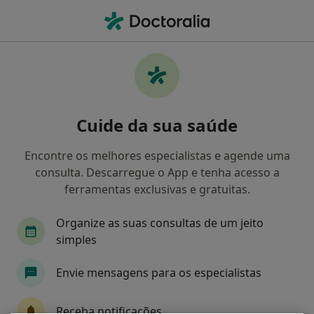
Men
O que procura?
Homepage
Doenças
Colecistite Aguda
Colecistite aguda - Informação,
Cuide da sua saúde
especialistas, perguntas
frequentes
Encontre os melhores especialistas e agende uma
consulta. Descarregue o App e tenha acesso a
ferramentas exclusivas e gratuitas.
Organize as suas consultas de um jeito
Informação
simples
Envie mensagens para os especialistas
Especialistas - colecistite aguda
Receba notificações