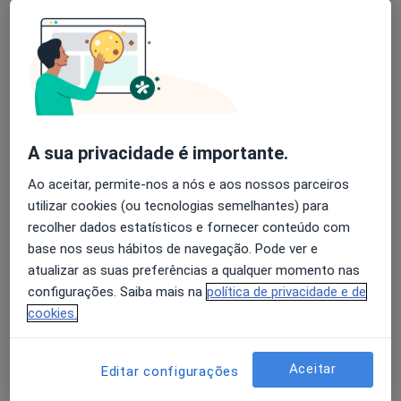
António Oliveira
Avaliação dos usuários: 4,6 na Play Store e 4,2 na
Cirurgião geral
Apple
Vila Real
A sua privacidade é importante.
Hugo Santos Sousa
Ao aceitar, permite-nos a nós e aos nossos parceiros
Cirurgião geral
utilizar cookies (ou tecnologias semelhantes) para
Porto
recolher dados estatísticos e fornecer conteúdo com
base nos seus hábitos de navegação. Pode ver e
Luis Couceiro
atualizar as suas preferências a qualquer momento nas
configurações. Saiba mais na
política de privacidade e de
Cirurgião geral
cookies.
Porto
Aceitar
Editar configurações
Marcelo Costa