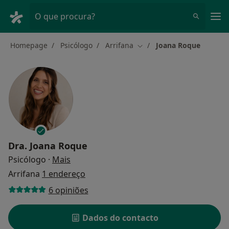
Men
O que procura?
Homepage
Psicólogo
Arrifana
Joana Roque
Mudar de cidade
Dra.
Joana Roque
sobre as especializações
Psicólogo
·
Mais
Arrifana
1 endereço
6 opiniões
Dados do contacto