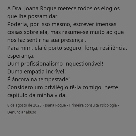
A Dra. Joana Roque merece todos os elogios
que lhe possam dar.
Poderia, por isso mesmo, escrever imensas
coisas sobre ela, mas resume-se muito ao que
nos faz sentir na sua presença .
Para mim, ela é porto seguro, força, resiliência,
esperança.
Dum profissionalismo inquestionável!
Duma empatia incrível!
É âncora na tempestade!
Considero um privilégio tê-la comigo, neste
capítulo da minha vida.
8 de agosto de 2025
•
Joana Roque
•
Primeira consulta Psicologia
•
na opinião do utilizador Andreia Leite
Denunciar abuso