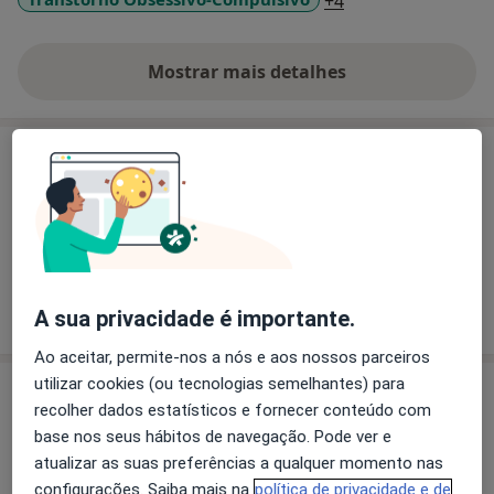
a11y_sr_more_dis
+4
Mostrar mais detalhes
sobre a experiência
Serviços e preços
Primeira consulta Psicologia
Desde 0 €
Detalhes
Como mostramos os preços?
A sua privacidade é importante.
Ao aceitar, permite-nos a nós e aos nossos parceiros
utilizar cookies (ou tecnologias semelhantes) para
Consultório
recolher dados estatísticos e fornecer conteúdo com
base nos seus hábitos de navegação. Pode ver e
Joana Roque
atualizar as suas preferências a qualquer momento nas
Rua terras de santa maria 1758 Arrifana,
Arrifana
configurações. Saiba mais na
política de privacidade e de