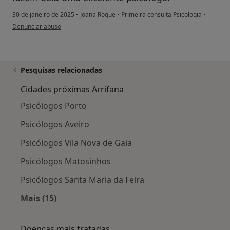
30 de janeiro de 2025
•
Joana Roque
•
Primeira consulta Psicologia
•
na opinião do utilizador Ariana Santos
Denunciar abuso
Pesquisas relacionadas
Cidades próximas Arrifana
Psicólogos Porto
Psicólogos Aveiro
Psicólogos Vila Nova de Gaia
Psicólogos Matosinhos
Psicólogos Santa Maria da Feira
Mais (15)
Mais na categoria: Cidades próximas Arrifana
Doenças mais tratadas