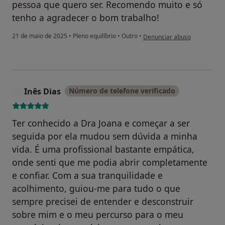
pessoa que quero ser. Recomendo muito e só
tenho a agradecer o bom trabalho!
na opinião do utilizador Vane
21 de maio de 2025
•
Pleno equilíbrio
•
Outro
•
Denunciar abuso
Inês Dias
Número de telefone verificado
I
Ter conhecido a Dra Joana e começar a ser
seguida por ela mudou sem dúvida a minha
vida. É uma profissional bastante empática,
onde senti que me podia abrir completamente
e confiar. Com a sua tranquilidade e
acolhimento, guiou-me para tudo o que
sempre precisei de entender e desconstruir
sobre mim e o meu percurso para o meu