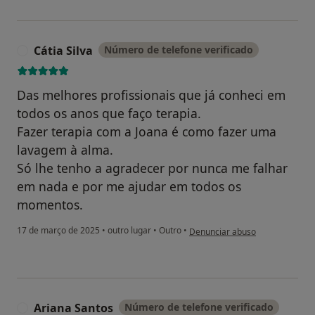
Cátia Silva
Número de telefone verificado
C
Das melhores profissionais que já conheci em
todos os anos que faço terapia.
Fazer terapia com a Joana é como fazer uma
lavagem à alma.
Só lhe tenho a agradecer por nunca me falhar
em nada e por me ajudar em todos os
momentos.
na opinião do utilizador Cátia Si
17 de março de 2025
•
outro lugar
•
Outro
•
Denunciar abuso
Ariana Santos
Número de telefone verificado
A