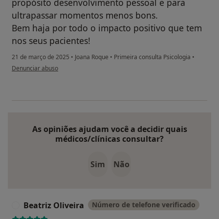
propósito desenvolvimento pessoal e para
ultrapassar momentos menos bons.
Bem haja por todo o impacto positivo que tem
nos seus pacientes!
21 de março de 2025
•
Joana Roque
•
Primeira consulta Psicologia
•
na opinião do utilizador Inês Dias
Denunciar abuso
As opiniões ajudam você a decidir quais
médicos/clínicas consultar?
Sim
Não
Beatriz Oliveira
Número de telefone verificado
B