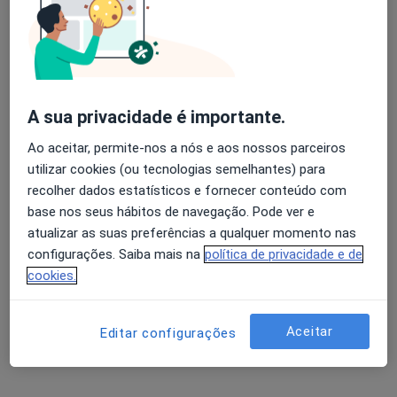
Avenida D. João IV n. 1076 Bloco E 5 Andar Esquerdo, Guimarães
•
Mapa
Clínica Diogo Cunha Lda
Aparelho Fixo
desde 255 €
Esse especialista não oferece agendamento online para esse endereço.
A sua privacidade é importante.
Solicite um atendimento
Ao aceitar, permite-nos a nós e aos nossos parceiros
utilizar cookies (ou tecnologias semelhantes) para
recolher dados estatísticos e fornecer conteúdo com
base nos seus hábitos de navegação. Pode ver e
atualizar as suas preferências a qualquer momento nas
configurações. Saiba mais na
política de privacidade e de
cookies.
Dr. Guilherme Tavares
Aceitar
Editar configurações
Dentista
2 opiniões