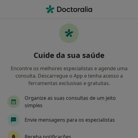
Men
Dentista • Vizela, Braga
Filters
Mapa
Dentistas em Vizela
Cuide da sua saúde
Como classificamos os resultados
Encontre os melhores especialistas e agende uma
consulta. Descarregue o App e tenha acesso a
ferramentas exclusivas e gratuitas.
Organize as suas consultas de um jeito
simples
Envie mensagens para os especialistas
Dr. Miguel Ângelo Gouveia
Dentista
Receba notificações