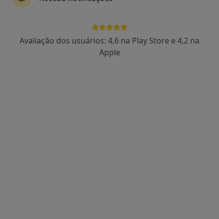
2 opiniões
Morada 1
Morada 2
Avaliação dos usuários: 4,6 na Play Store e 4,2 na
Apple
Av. Dr. Mário Soares, n°2870 2ºED, Joane
•
Mapa
Clínica de Medicina Dentária Dr. Miguel Ângelo Gouveia, Lda
Esse especialista não oferece agendamento online para esse endereço.
Solicite um atendimento
Dr. Pedro Braamcamp de Mancellos