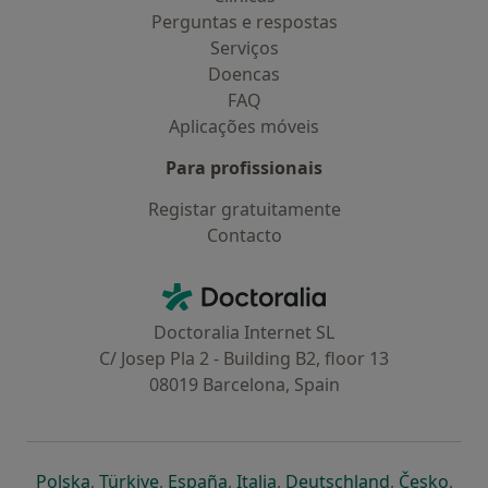
Perguntas e respostas
Serviços
Doencas
FAQ
Aplicações móveis
Para profissionais
Registar gratuitamente
Contacto
Contacto
Doctoralia - Homepage
Doctoralia Internet SL
C/ Josep Pla 2 - Building B2, floor 13
08019 Barcelona, Spain
abre num novo separador
abre num novo separador
abre num novo separador
abre num novo separado
abre num n
abre
Polska
,
Türkiye
,
España
,
Italia
,
Deutschland
,
Česko
,