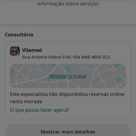
informação sobre serviços
Consultório
Vilamed
Rua Antonio Nobre 9 AF,
Vila Meã
4605-023
Ampliar o mapa
abre num novo separador
Disponibilidade
Este especialista não disponibiliza reservas online
nesta morada
O que posso fazer agora?
Mostrar mais detalhes
sobre o endereço