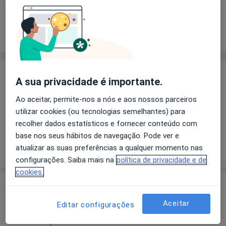
Solicite um atendimento
Experiência
Preços
Consultórios
Opiniões
Experiência
A sua privacidade é importante.
Pacientes que trato
Ao aceitar, permite-nos a nós e aos nossos parceiros
Adultos
utilizar cookies (ou tecnologias semelhantes) para
Crianças
recolher dados estatísticos e fornecer conteúdo com
base nos seus hábitos de navegação. Pode ver e
Mostrar mais detalhes
atualizar as suas preferências a qualquer momento nas
sobre a experiência
configurações. Saiba mais na
política de privacidade e de
cookies.
Preços
Aceitar
Editar configurações
Sem informação sobre serviços e preços
Este especialista ainda não adicionou nenhuma