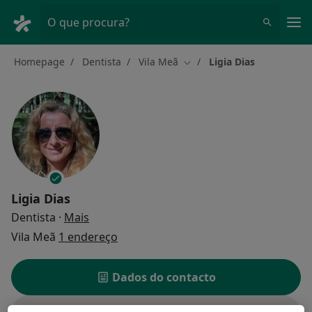
Men
O que procura?
Homepage
Dentista
Vila Meã
Ligia Dias
Mudar de cidade
Ligia Dias
sobre as especializações
Dentista
·
Mais
Vila Meã
1 endereço
Dados do contacto