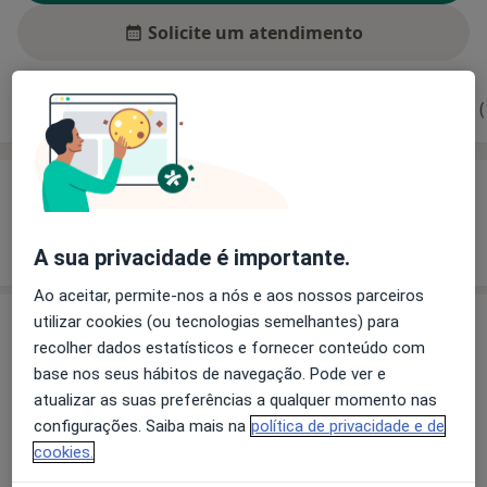
Solicite um atendimento
Experiência
Preços
Consultórios
Opiniões (
Experiência
Mostrar mais detalhes
sobre a experiência
A sua privacidade é importante.
Ao aceitar, permite-nos a nós e aos nossos parceiros
utilizar cookies (ou tecnologias semelhantes) para
Preços
recolher dados estatísticos e fornecer conteúdo com
Sem informação sobre serviços e preços
base nos seus hábitos de navegação. Pode ver e
Este especialista ainda não adicionou nenhuma
atualizar as suas preferências a qualquer momento nas
informação sobre serviços
configurações. Saiba mais na
política de privacidade e de
cookies.