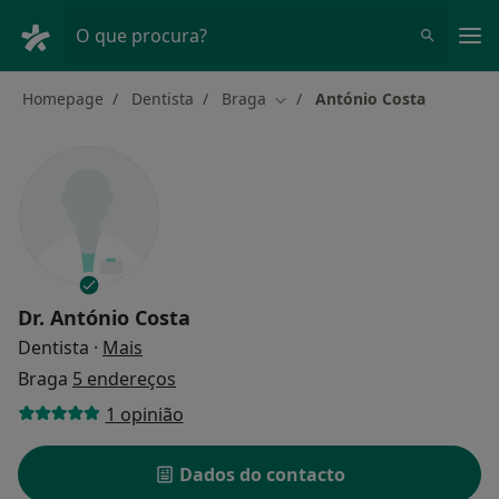
Men
O que procura?
Homepage
Dentista
Braga
António Costa
Mudar de cidade
Dr.
António Costa
sobre as especializações
Dentista
·
Mais
Braga
5 endereços
1 opinião
Dados do contacto