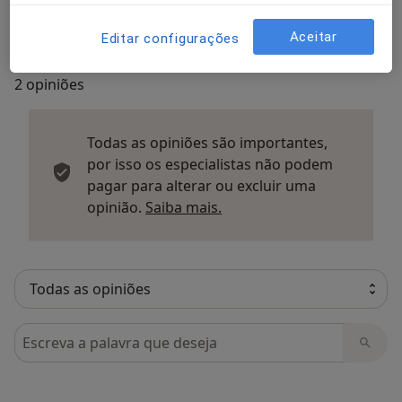
Opiniões sobre os médicos (2)
Aceitar
Editar configurações
2 opiniões
Todas as opiniões são importantes,
por isso os especialistas não podem
pagar para alterar ou excluir uma
Saber mais sobre parecer
opinião.
Saiba mais.
Pesquisar em opiniões