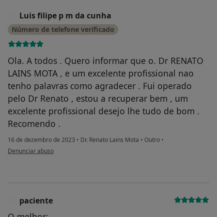
Luis filipe p m da cunha
L
Número de telefone verificado
Ola. A todos . Quero informar que o. Dr RENATO
LAINS MOTA , e um excelente profissional nao
tenho palavras como agradecer . Fui operado
pelo Dr Renato , estou a recuperar bem , um
excelente profissional desejo lhe tudo de bom .
Recomendo .
16 de dezembro de 2023
•
Dr. Renato Lains Mota
•
Outro
•
na opinião do utilizador Luis filipe p m da cunha
Denunciar abuso
paciente
P
O melhor: