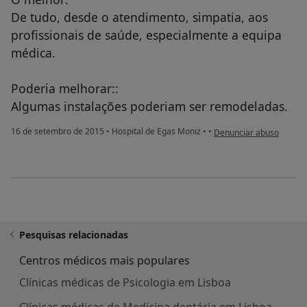
De tudo, desde o atendimento, simpatia, aos
profissionais de saúde, especialmente a equipa
médica.
Poderia melhorar::
Algumas instalações poderiam ser remodeladas.
na opinião do utilizador
16 de setembro de 2015
•
Hospital de Egas Moniz
•
•
Denunciar abuso
Pesquisas relacionadas
Centros médicos mais populares
Clínicas médicas de Psicologia em Lisboa
Clínicas médicas de Medicina dentária em Lisboa