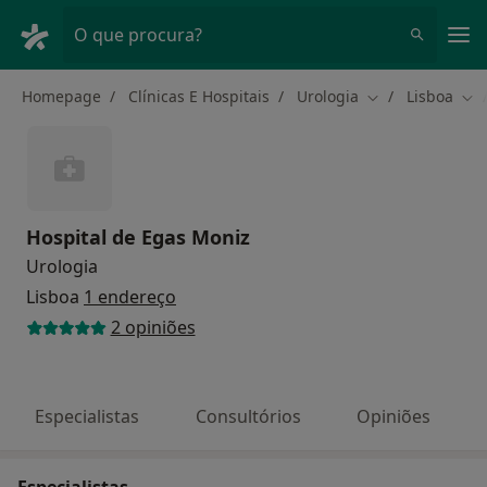
Men
O que procura?
Homepage
Clínicas E Hospitais
Urologia
Lisboa
Mudar de cidad
Mud
Hospital de Egas Moniz
Urologia
Lisboa
1 endereço
2 opiniões
Especialistas
Consultórios
Opiniões
Especialistas