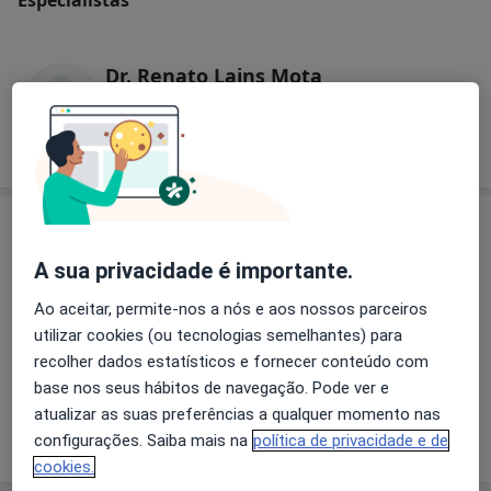
Dr. Renato Lains Mota
Urologista
1 opinião
Consultório
A sua privacidade é importante.
Ao aceitar, permite-nos a nós e aos nossos parceiros
Ampliar o mapa
utilizar cookies (ou tecnologias semelhantes) para
recolher dados estatísticos e fornecer conteúdo com
base nos seus hábitos de navegação. Pode ver e
Hospital de Egas Moniz
atualizar as suas preferências a qualquer momento nas
R Junqueira 126, Lisboa 1349-019
configurações. Saiba mais na
política de privacidade e de
cookies.