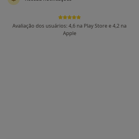
Dr. José Santos Dias
Avaliação dos usuários: 4,6 na Play Store e 4,2 na
Urologista
Apple
19 opiniões
INSTITUTO DA PRÓSTATA E INCONTINÊNCIA URINÁRIA - LISBOA Rua Castilho, 71, 1º Esq, Lisboa
•
Mapa
Consultório privado
Esse especialista não oferece agendamento online para esse endereço.
Solicite um atendimento