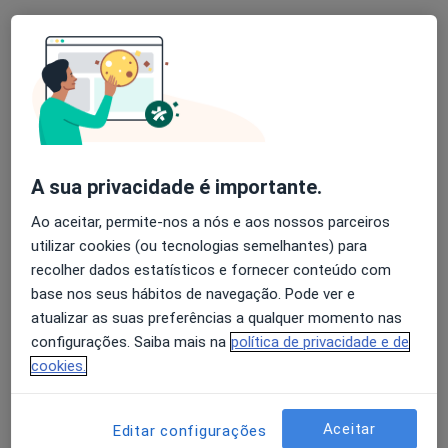
Gil Falcão
Urologista
11 opiniões
Morada 1
Morada 2
Morada 3
Morada 4
A sua privacidade é importante.
Av. Gen. Norton de Matos 71, Algés
•
Mapa
Joaquim Chaves Miraflores
Ao aceitar, permite-nos a nós e aos nossos parceiros
utilizar cookies (ou tecnologias semelhantes) para
Esse especialista não oferece agendamento online para esse endereço.
recolher dados estatísticos e fornecer conteúdo com
Solicite um atendimento
base nos seus hábitos de navegação. Pode ver e
atualizar as suas preferências a qualquer momento nas
configurações. Saiba mais na
política de privacidade e de
cookies.
Aceitar
Editar configurações