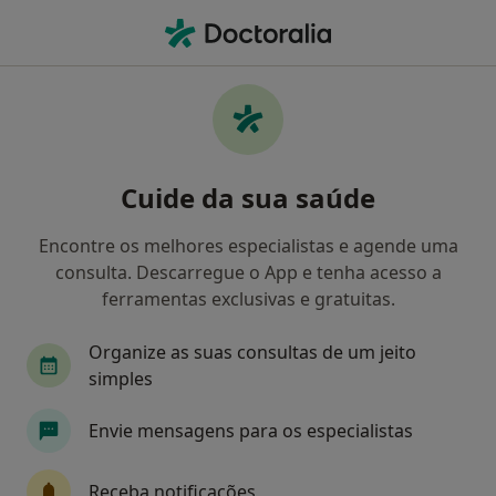
Men
Cancro Da Próstata • Lisboa, Lisboa
Filters
• 1
Mapa
Cancro da próstata, Lisboa
Cuide da sua saúde
Como classificamos os resultados
Encontre os melhores especialistas e agende uma
consulta. Descarregue o App e tenha acesso a
Qual é a especialização que procura?
ferramentas exclusivas e gratuitas.
Urologista
Oncologista
Cirurgião pediátr
Organize as suas consultas de um jeito
simples
Envie mensagens para os especialistas
Receba notificações