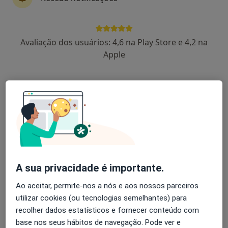
Gil Falcão
Avaliação dos usuários: 4,6 na Play Store e 4,2 na
Urologista
Apple
11 opiniões
Morada 1
Morada 2
Morada 3
Morada 4
Av. Gen. Norton de Matos 71, Algés
•
Mapa
Joaquim Chaves Miraflores
Esse especialista não oferece agendamento online para esse endereço.
A sua privacidade é importante.
Solicite um atendimento
Ao aceitar, permite-nos a nós e aos nossos parceiros
utilizar cookies (ou tecnologias semelhantes) para
recolher dados estatísticos e fornecer conteúdo com
base nos seus hábitos de navegação. Pode ver e