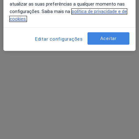
atualizar as suas preferências a qualquer momento nas
configurações. Saiba mais na
política de privacidade e de
cookies.
Dr. Pedro Simões de Oliveira
Aceitar
Editar configurações
Urologista
Morada 1
Morada 2
Morada 3
Largo Luzia Maria Martins 1, Lisboa
•
Mapa
ADEST
Esse especialista não oferece agendamento online para esse endereço.
Solicite um atendimento