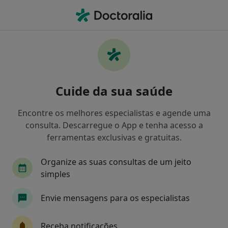
Men
Cistite Intersticial • Lisboa, Lisboa
Filters
• 1
Mapa
Cistite Intersticial, Lisboa
Cuide da sua saúde
Como classificamos os resultados
Encontre os melhores especialistas e agende uma
consulta. Descarregue o App e tenha acesso a
Qual é a especialização que procura?
ferramentas exclusivas e gratuitas.
Urologista
Gastroenterologista
Cirurgião
Organize as suas consultas de um jeito
simples
Envie mensagens para os especialistas
Receba notificações