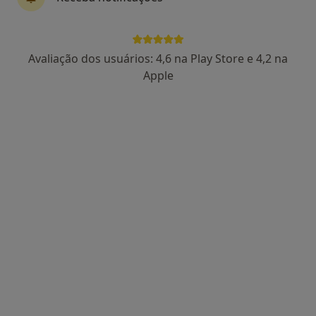
Avaliação dos usuários: 4,6 na Play Store e 4,2 na
Apple
Dr. Aníbal Ferreira
Nefrologista
Avenida da República 57 - 3º andar , Lisboa
•
Mapa
Medempresa-Medicina de Empresa SA
Biopsia Renal Por Puncao
Serviço gratuito
Esse especialista não oferece agendamento online para esse endereço.
Solicite um atendimento