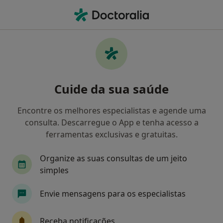
Men
Cistite • Lisboa, Lisboa
Filters
• 1
Mapa
Cistite, Lisboa
Cuide da sua saúde
Como classificamos os resultados
Encontre os melhores especialistas e agende uma
consulta. Descarregue o App e tenha acesso a
Qual é a especialização que procura?
ferramentas exclusivas e gratuitas.
Urologista
Médico de família
Organize as suas consultas de um jeito
simples
Ginecologista
Neurocirurgião
Envie mensagens para os especialistas
Pediatra
Veja mais
Receba notificações