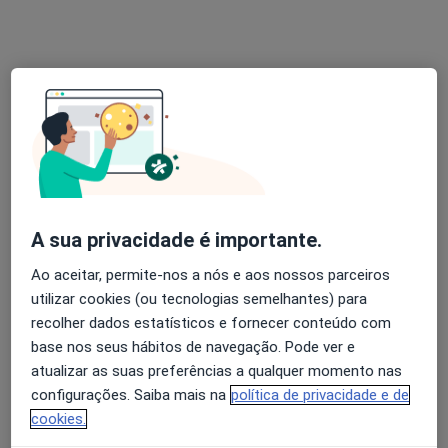
Dr. Domingos Machado
Nefrologista
2 opiniões
Campo Grande 28, Lisboa
•
Mapa
A sua privacidade é importante.
CONSULTÓRIO
Ao aceitar, permite-nos a nós e aos nossos parceiros
Primeira consulta Nefrologia
desde 100 €
utilizar cookies (ou tecnologias semelhantes) para
Esse especialista não oferece agendamento online para esse endereço.
recolher dados estatísticos e fornecer conteúdo com
base nos seus hábitos de navegação. Pode ver e
Solicite um atendimento
atualizar as suas preferências a qualquer momento nas
configurações. Saiba mais na
política de privacidade e de
cookies.