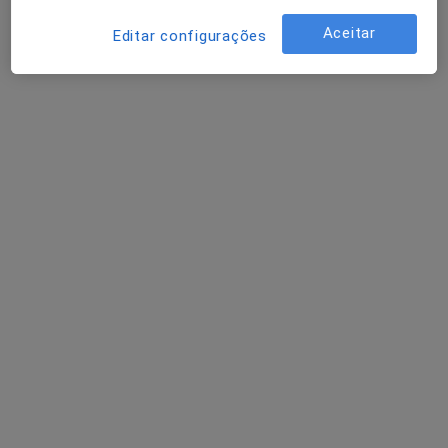
Aceitar
Editar configurações
Dr. Luís de Almeida Pina
Médico de família
Avenida Maria Helena Vieira da Silva 4 C, Lisboa
•
Mapa
Luís de Almeida Pina
Consulta online
Preço não disponível
Esse especialista não oferece agendamento online para esse endereço.
Solicite um atendimento