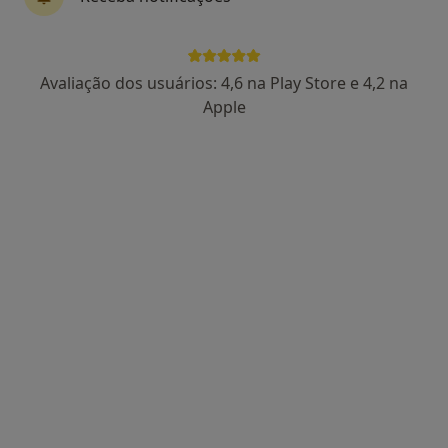
Mais
Rua do Regil n⁰ 2 A e B, Ramalha ALMADA, Almada
•
Mapa
Clinisul - Centro Médico Ecográfico Lda
Avaliação dos usuários: 4,6 na Play Store e 4,2 na
Nenhum profissional neste centro médico tem consultas disponíveis
Apple
Mostrar perfil
Moiticare - Clínica Médica
·
Mais
Pneumologista, Acupuntor, Alergologista
Rua Dr. Alexandre Sequeira, 1 B, Moita
•
Mapa
Moiticare - Clínica Médica