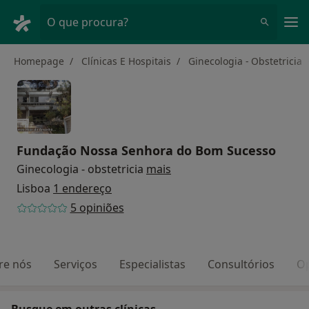
Men
O que procura?
Homepage
Clínicas E Hospitais
Ginecologia - Obstetricia
Fundação Nossa Senhora do Bom Sucesso
Ginecologia - obstetricia
mais
Lisboa
1 endereço
5 opiniões
re nós
Serviços
Especialistas
Consultórios
Op
Busque em outras clínicas