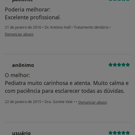
Poderia melhorar:
Excelente profissional.
21 de janeiro de 2016
•
Dr. António Hall
•
Tratamento dentário
•
na opinião do utilizador paciente
Denunciar abuso
anônimo
A
O melhor:
Pediatra muito carinhosa e atenta. Muito calma e
com paciência para esclarecer todas as dúvidas.
na opinião do utilizador anônimo
22 de janeiro de 2015
•
Dra. Gorete Vale
•
•
Denunciar abuso
usuário
U