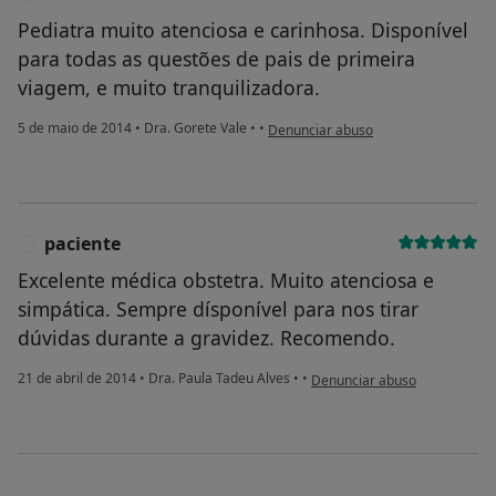
Pediatra muito atenciosa e carinhosa. Disponível
para todas as questões de pais de primeira
viagem, e muito tranquilizadora.
na opinião do utilizador usuário
5 de maio de 2014
•
Dra. Gorete Vale
•
•
Denunciar abuso
paciente
P
Excelente médica obstetra. Muito atenciosa e
simpática. Sempre dísponível para nos tirar
dúvidas durante a gravidez. Recomendo.
na opinião do utilizador pacie
21 de abril de 2014
•
Dra. Paula Tadeu Alves
•
•
Denunciar abuso