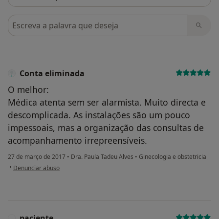
Pesquisar em opiniões
Conta eliminada
O melhor:
Médica atenta sem ser alarmista. Muito directa e
descomplicada. As instalações são um pouco
impessoais, mas a organização das consultas de
acompanhamento irrepreensíveis.
27 de março de 2017
•
Dra. Paula Tadeu Alves
•
Ginecologia e obstetricia
na opinião do utilizador Conta eliminada
•
Denunciar abuso
paciente
P