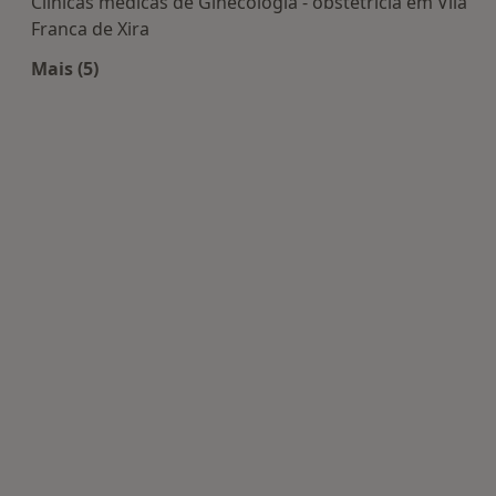
Clínicas médicas de Ginecologia - obstetricia em Vila
Franca de Xira
Mais (5)
Mais na categoria: Centros de Ginecologia - obstet