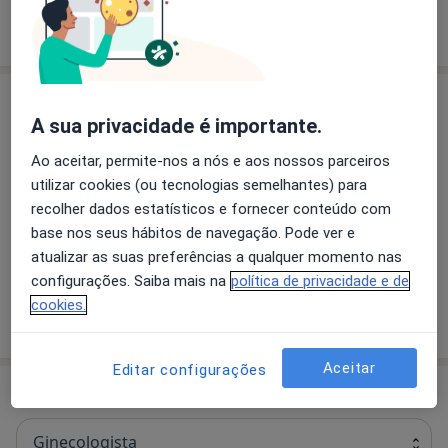
Quem somos
que possibilitam a deteção precoce de alterações e
mais
seu diagnóstico em tempo útil, o acompanhamento e
tratamento da maior parte das situações de doença
identificadas e atividades de educação para a saúde,
Serviços
que visam proporcionar a cada utente e família uma
A sua privacidade é importante.
informação que contribua para a adoção de
Medicina geral e familiar
Ao aceitar, permite-nos a nós e aos nossos parceiros
comportamentos e estilos de vida saudáveis.
utilizar cookies (ou tecnologias semelhantes) para
Orientada pela visão de que estimular o
recolher dados estatísticos e fornecer conteúdo com
desenvolvimento infantil, pela promoção da saúde, é
base nos seus hábitos de navegação. Pode ver e
um fator crítico para o desenvolvimento humano, a
Primeira consulta Medicina Geral e Familiar
atualizar as suas preferências a qualquer momento nas
Fundação proporciona um modelo de vigilância de
configurações. Saiba mais na
política de privacidade e de
saúde assente nas melhores práticas de medicina
cookies.
preventiva e de enfermagem, atuando precocemente,
Como mostramos os preços?
prevenindo e gerindo a doença.
Aceitar
Editar configurações
Especialistas
Ginecologista