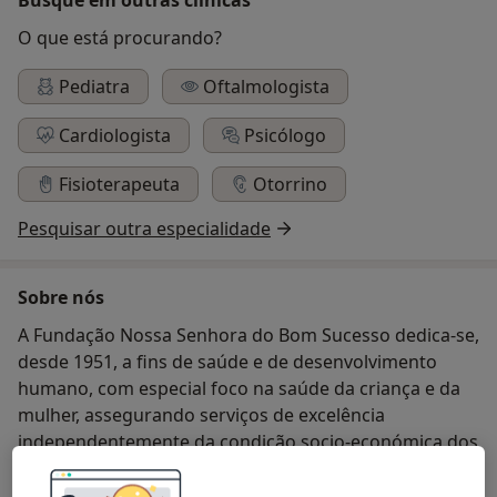
O que está procurando?
Pediatra
Oftalmologista
Cardiologista
Psicólogo
Fisioterapeuta
Otorrino
Pesquisar outra especialidade
Sobre nós
A Fundação Nossa Senhora do Bom Sucesso dedica-se,
desde 1951, a fins de saúde e de desenvolvimento
humano, com especial foco na saúde da criança e da
mulher, assegurando serviços de excelência
independentemente da condição socio-económica dos
seus utentes.
A abordagem da Fundação inclui rastreios planeados,