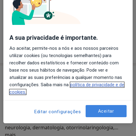
O que está procurando?
Dermatologista
Fisioterapeuta
Neurologista
Otorrino
A sua privacidade é importante.
Psicólogo
Psiquiatra
Ao aceitar, permite-nos a nós e aos nossos parceiros
Pesquisar outra especialidade
utilizar cookies (ou tecnologias semelhantes) para
recolher dados estatísticos e fornecer conteúdo com
base nos seus hábitos de navegação. Pode ver e
Sobre nós
atualizar as suas preferências a qualquer momento nas
A Clínica Mais Saúde é uma clínica localizada em Leiria
configurações. Saiba mais na
política de privacidade e de
que se dedica à prática de especialidades Médicas e
cookies.
Terapêuticas, nomeadamente, psicologia clínica
(crianças, adolescentes e adultos), neuropsicologia,
Aceitar
Editar configurações
psiquiatria, intervenção familiar, terapia de casal,
terapia da fala, nutrição clínica, clínica geral,
neurologia, dermatologia, otorrinolaringologia,
Quem somos
sexologia entre outras.
mais