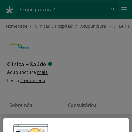
Men
O que procura?
Homepage
Clínicas E Hospitais
Acupunctura
Leiria
Mudar de c
Clínica + Saúde
Acupunctura
mais
Leiria
1 endereço
Sobre nós
Consultórios
Busque em outras clínicas