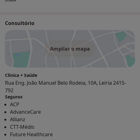
Também dispomos de serviço de análises clinicas
todas as 3as feiras.
Consultório
Ampliar o mapa
Clínica + Saúde
Rua Eng. João Manuel Belo Rodeia, 10A, Leiria 2415-
792
Seguros
ACP
AdvanceCare
Allianz
CTT-Médis
Future Healthcare