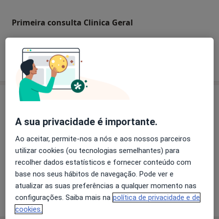
Primeira consulta Clinica Geral
Como mostramos os preços?
Especialistas
Verificar meu plano de sáude
A sua privacidade é importante.
Cardiologista
Ao aceitar, permite-nos a nós e aos nossos parceiros
utilizar cookies (ou tecnologias semelhantes) para
recolher dados estatísticos e fornecer conteúdo com
Dra. Lurdes Almeida
base nos seus hábitos de navegação. Pode ver e
Cardiologista
atualizar as suas preferências a qualquer momento nas
1 opinião
configurações. Saiba mais na
política de privacidade e de
cookies.