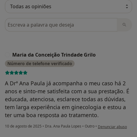
Pesquisar em opiniões
Maria da Conceição Trindade Grilo
M
Número de telefone verificado
A Drª Ana Paula já acompanha o meu caso há 2
anos e sinto-me satisfeita com a sua prestação. É
educada, atenciosa, esclarece todas as dúvidas,
tem larga experiência em ginecologia e estou a
ter uma boa resposta ao tratamento.
na opinião do utilizad
10 de agosto de 2025
•
Dra. Ana Paula Lopes
•
Outro
•
Denunciar abuso