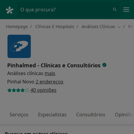
Men
O que procura?
Homepage
Clínicas E Hospitais
Análises Clínicas
Pi
Mudar d
Pinhalmed - Clínicas e Consultórios
Análises clínicas
mais
Pinhal Novo
2 endereços
40 opiniões
Serviços
Especialistas
Consultórios
Opiniõe
Busque em outras clínicas