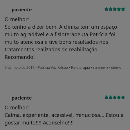
paciente
P
O melhor:
Só tenho a dizer bem. A clínica tem um espaço
muito agradável e a fisioterapeuta Patrícia foi
muito atenciosa e tive bons resultados nos
tratamentos realizados de reabilitação.
Recomendo!
na opinião do utilizado
9 de maio de 2017
•
Patrícia Vaz Falcão
•
Fisioterapia
•
Denunciar abuso
paciente
P
O melhor:
Calma, experiente, acessível, minuciosa....Estou a
gostar muito!!!! Aconselho!!!!