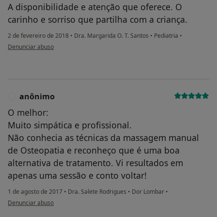
A disponibilidade e atenção que oferece. O
carinho e sorriso que partilha com a criança.
2 de fevereiro de 2018
•
Dra. Margarida O. T. Santos
•
Pediatria
•
na opinião do utilizador Conta eliminada
Denunciar abuso
anônimo
A
O melhor:
Muito simpática e profissional.
Não conhecia as técnicas da massagem manual
de Osteopatia e reconheço que é uma boa
alternativa de tratamento. Vi resultados em
apenas uma sessão e conto voltar!
1 de agosto de 2017
•
Dra. Salete Rodrigues
•
Dor Lombar
•
na opinião do utilizador anônimo
Denunciar abuso