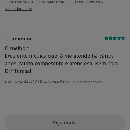
18 de abril de 2017
•
Dra. Margarida O. T. Santos
•
Consulta
•
na opinião do utilizador paciente
Denunciar abuso
anônimo
A
O melhor:
Excelente médica que já me atende há vários
anos. Muito competente e atenciosa. Bem haja
Dr.ª Teresa!
na opinião do utilizador anônimo
8 de março de 2017
•
Dra. Teresa Pelixo
•
•
Denunciar abuso
Veja mais