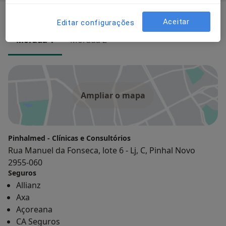
Consultórios (2)
Aceitar
Editar configurações
Morada 1
Morada 2
Ampliar o mapa
Pinhalmed - Clínicas e Consultórios
Rua Manuel da Fonseca, lote 6 - Lj, C, Pinhal Novo
2955-060
Seguros
Allianz
Axa
Açoreana
CA Seguros