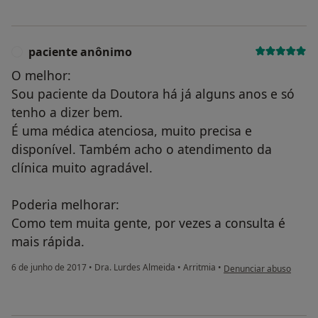
paciente anônimo
P
O melhor:
Sou paciente da Doutora há já alguns anos e só
tenho a dizer bem.
É uma médica atenciosa, muito precisa e
disponível. Também acho o atendimento da
clínica muito agradável.
Poderia melhorar:
Como tem muita gente, por vezes a consulta é
mais rápida.
na opinião do utilizado
6 de junho de 2017
•
Dra. Lurdes Almeida
•
Arritmia
•
Denunciar abuso