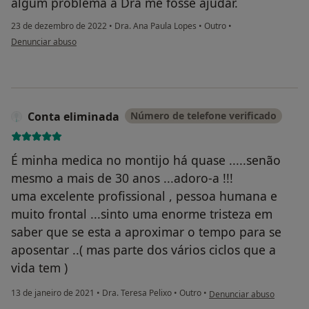
algum problema a Dra me fosse ajudar.
23 de dezembro de 2022
•
Dra. Ana Paula Lopes
•
Outro
•
na opinião do utilizador L
Denunciar abuso
Conta eliminada
Número de telefone verificado
É minha medica no montijo há quase .....senão
mesmo a mais de 30 anos ...adoro-a !!!
uma excelente profissional , pessoa humana e
muito frontal ...sinto uma enorme tristeza em
saber que se esta a aproximar o tempo para se
aposentar ..( mas parte dos vários ciclos que a
vida tem )
na opinião do utilizador C
13 de janeiro de 2021
•
Dra. Teresa Pelixo
•
Outro
•
Denunciar abuso