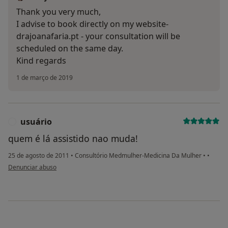
Thank you very much,
I advise to book directly on my website-
drajoanafaria.pt - your consultation will be
scheduled on the same day.
Kind regards
1 de março de 2019
usuário
U
quem é lá assistido nao muda!
25 de agosto de 2011
•
Consultório Medmulher-Medicina Da Mulher
•
•
na opinião do utilizador usuário
Denunciar abuso