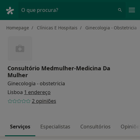
Men
O que procura?
Homepage
Clínicas E Hospitais
Ginecologia - Obstetricia
Consultório Medmulher-Medicina Da
Mulher
Ginecologia - obstetricia
Lisboa
1 endereço
2 opiniões
Serviços
Especialistas
Consultórios
Opiniõe