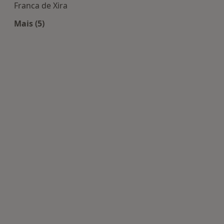
Franca de Xira
Mais (5)
Mais na categoria: Centros de Ginecologia - obstet