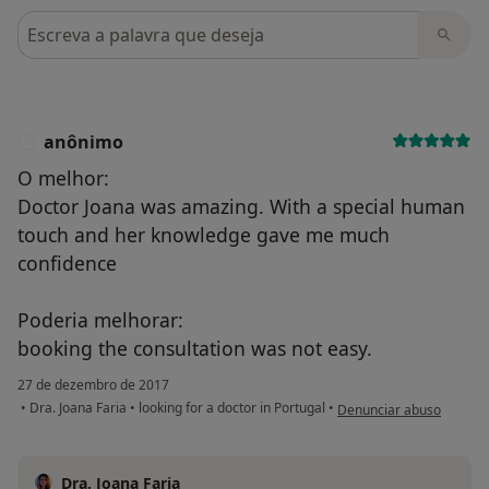
Pesquisar em opiniões
anônimo
A
O melhor:
Doctor Joana was amazing. With a special human
touch and her knowledge gave me much
confidence
Poderia melhorar:
booking the consultation was not easy.
27 de dezembro de 2017
na opinião do utilizador
•
Dra. Joana Faria
•
looking for a doctor in Portugal
•
Denunciar abuso
Dra. Joana Faria