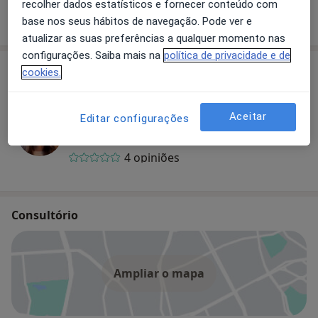
recolher dados estatísticos e fornecer conteúdo com
base nos seus hábitos de navegação. Pode ver e
Como mostramos os preços?
atualizar as suas preferências a qualquer momento nas
configurações. Saiba mais na
política de privacidade e de
Especialistas
cookies.
Dra. Joana Faria
Aceitar
Editar configurações
Ginecologista
4 opiniões
Consultório
Ampliar o mapa