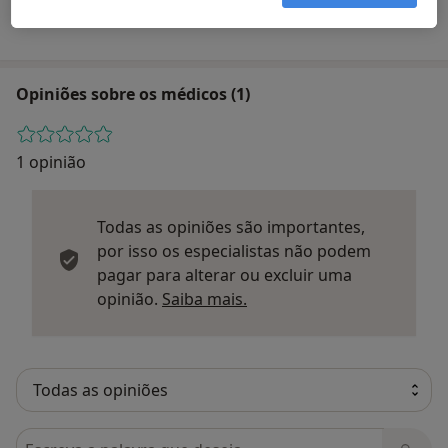
Avenida João XXI 15-r/c-D, Lisboa 1000-298
Opiniões sobre os médicos (1)
1 opinião
Todas as opiniões são importantes,
por isso os especialistas não podem
pagar para alterar ou excluir uma
Saber mais sobre parecer
opinião.
Saiba mais.
Pesquisar em opiniões