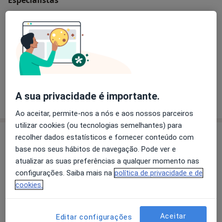
Cirurgião maxilo-facial
Dra. Alba Vinício-Cirurgia Plástica
Cirurgião maxilo-facial, Cirurgião plástico
1 opinião
A sua privacidade é importante.
Ao aceitar, permite-nos a nós e aos nossos parceiros
utilizar cookies (ou tecnologias semelhantes) para
Consultório
recolher dados estatísticos e fornecer conteúdo com
base nos seus hábitos de navegação. Pode ver e
atualizar as suas preferências a qualquer momento nas
configurações. Saiba mais na
política de privacidade e de
Ampliar o mapa
cookies.
Aceitar
Editar configurações
Clinialba-Clínica Doutor Aldir José Alba