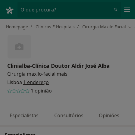
Men
O que procura?
Homepage
Clínicas E Hospitais
Cirurgia Maxilo-Facial
Mud
Clinialba-Clínica Doutor Aldir José Alba
Cirurgia maxilo-facial
mais
Lisboa
1 endereço
1 opinião
Especialistas
Consultórios
Opiniões
Especialistas