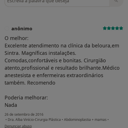
anônimo
A
O melhor:
Excelente atendimento na clínica da beloura,em
Sintra. Magníficas instalações.
Comodas,confortáveis e bonitas. Cirurgião
atento,profissional e resultado brilhante.Médico
anestesista e enfermeiras extraordinários
também. Recomendo
Poderia melhorar:
Nada
26 de setembro de 2016
•
Dra. Alba Vinício-Cirurgia Plástica
•
Abdominoplastia + mamas
•
na opinião do utilizador anônimo
Denunciar abuso